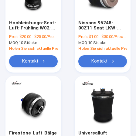
Fabrik Tour
Qualitätskontrolle
Hochleistungs-Seat-
Nissans 95248-
Luft-Frühling W02-
00Z11 Seat LKW-
Kontakt
358-7046 VERBINDEN
Fahrerhaus-
Preis:
$20.00 - $25.00/Pieces
Preis:
$1.00 - $30.00/Pieces
GMC 1102-0022
Luftsäcke des Luft-
MOQ:
10 Stücke
MOQ:
10 Stücke
PETER
Frühlings-95148-
Referenzen
00Z11
Holen Sie sich aktuelle Preis
Holen Sie sich aktuelle Preis
VR
Kontakt
Kontakt
Luft-Suspendierungs-Frühlinge
LKW-Luft-Frühling
Trailer-Luft-Frühlinge
Kabinen-Luft-Frühlinge
Firestone-Luft-Bälge
Universalluft-