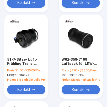
Kontakt
Kontakt
51-7-Sitze- Luft-
W02-358-7108
Frühling Trailer
Luftsack für LKW-
Soems SZ
Suspendierung
Preis:
$1.00 - $25.00/Pieces
Preis:
$1.00 - $25.00/Pieces
Goodyear 1S5-057
MOQ:
10 Stücke
MOQ:
10 Stücke
Holen Sie sich aktuelle Preis
Holen Sie sich aktuelle Preis
Kontakt
Kontakt