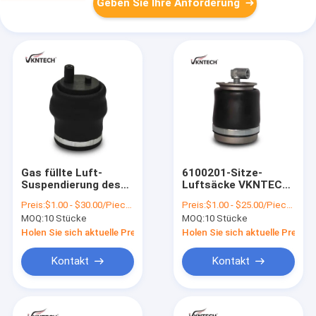
Geben Sie Ihre Anforderung
Gas füllte Luft-
6100201-Sitze-
Suspendierung des
Luftsäcke VKNTECH
Seat-Luft-Frühlings-
für halb Trailers
Preis:
$1.00 - $30.00/Pieces
Preis:
$1.00 - $25.00/Pieces
5010.130.797G
95248-00Z11
MOQ:
10 Stücke
MOQ:
10 Stücke
brüllen SZ50-9
French car
Holen Sie sich aktuelle Preis
Holen Sie sich aktuelle Preis
Kontakt
Kontakt