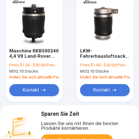
Maschine RKB500240
LKW-
4,4 V8 Land-Rover
Fahrerhausluftsack
Rear Seat Air Springs
Natrul Gummi-95246-
Preis:
$1.00 - $30.00/Pieces
Preis:
$1.00 - $30.00/Pieces
RKB 500082
00Z13 95246-00Z12
MOQ:
10 Stücke
MOQ:
10 Stücke
Nissan GE13
Holen Sie sich aktuelle Preis
Holen Sie sich aktuelle Preis
Kontakt
Kontakt
Sparen Sie Zeit
Lassen Sie uns mit Ihnen die besten
Produkte kontaktieren.