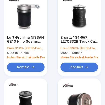
Luft-Frühling NISSAN
Ersatz 1S4-067
GE13 Hino Soems
227QS32B Truck Cab
95246-00Z16 Seat
Air Bags W02 358
Preis:
$1.00 - $30.00/Pieces
Preis:
$20.00 - $25.00/Pieces
95246 00Z12
Firestone-7007
MOQ:
10 Stücke
MOQ:
10 Stücke
Holen Sie sich aktuelle Preis
Holen Sie sich aktuelle Preis
Kontakt
Kontakt
Startseite
Produkte
Über uns