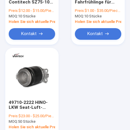
Contitech SZ75-102
Fahrfrühlinge für
Gewundener Luft-Frühling
1S 5102 Goodyear
Firestone
Preis:
$12.00 - $15.00/Pieces
Preis:
$1.00 - $35.00/Pieces
Hendrickson W26-
MOQ:
Seat-Luft-Frühling
10 Stücke
MOQ:
10 Stücke
455-9911 59823-2C
Holen Sie sich aktuelle Preis
Holen Sie sich aktuelle Preis
Luft-Suspendierungs-Kompressor
Kontakt
Kontakt
Bus-Luft-Frühlinge
Audi Air Spring
BMW-Luft-Frühling
Land Rover Air Spring
Mercedes Benz Air Spring
49710-2222 HINO-
Volkswagen-Luft-Frühling
LKW Seat-Luft-
Frühling EP750
Preis:
$23.00 - $25.00/Pieces
49710-2222 LSH
Porsche-Luft-Frühling
MOQ:
50 Stücke
360HP
Holen Sie sich aktuelle Preis