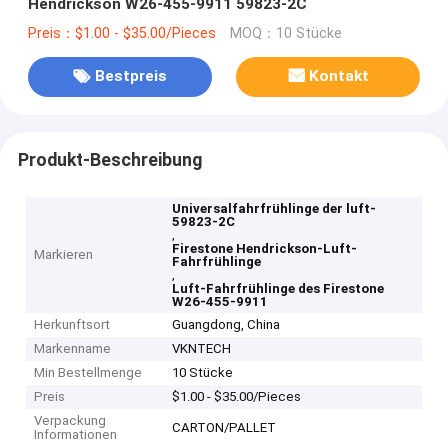
Hendrickson W26-455-9911 59823-2C
Preis：$1.00 - $35.00/Pieces
MOQ：10 Stücke
Bestpreis
Kontakt
Produkt-Beschreibung
Universalfahrfrühlinge der luft-
59823-2C
,
Firestone Hendrickson-Luft-
Markieren
Fahrfrühlinge
,
Luft-Fahrfrühlinge des Firestone
W26-455-9911
Herkunftsort
Guangdong, China
Markenname
VKNTECH
Min Bestellmenge
10 Stücke
Preis
$1.00 - $35.00/Pieces
Verpackung
CARTON/PALLET
Informationen