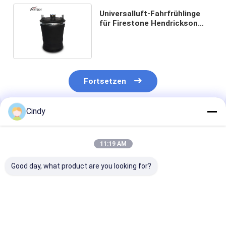
Universalluft-Fahrfrühlinge
für Firestone Hendrickson
W26-455-9911 59823-2C
Fortsetzen
Cindy
Empfohlene Produkte
11:19 AM
Good day, what product are you looking for?
Luftfeder für Sitz
LKW-Seat-Luft-
Luft-Frühling