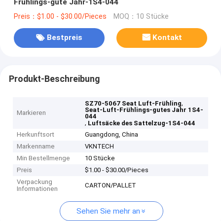
Frühlings-gute Jahr-1S4-044
Preis：$1.00 - $30.00/Pieces
MOQ：10 Stücke
Bestpreis
Kontakt
Produkt-Beschreibung
,
SZ70-5067 Seat Luft-Frühling
Seat-Luft-Frühlings-gutes Jahr 1S4-
Markieren
044
,
Luftsäcke des Sattelzug-1S4-044
Herkunftsort
Guangdong, China
Markenname
VKNTECH
Min Bestellmenge
10 Stücke
Preis
$1.00 - $30.00/Pieces
Verpackung
CARTON/PALLET
Informationen
Sehen Sie mehr an