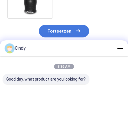
Frühlings-gute Jahr-1S4-044
Fortsetzen
Cindy
Empfohlene Produkte
3:36 AM
Good day, what product are you looking for?
Luftfeder für Sitz
LKW-Seat-Luft-
Luft-Frühling
MAZ V075195
Frühling für RKB
95148-00Z11
Luftfeder V075195
500082 RKB500240
Nissans 95248
FÜR SITZ Ersetzt
landen Rover Rear
00Z11 Seat