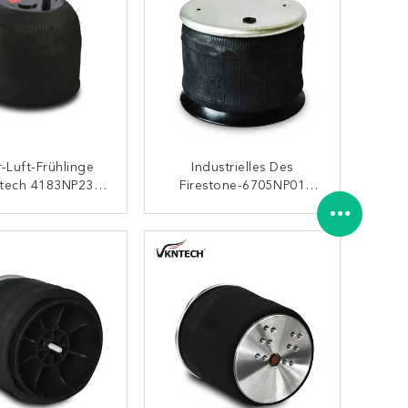
r-Luft-Frühlinge
Industrielles Des
itech 4183NP23
Firestone-6705NP01
320.22.21 Luft-
Luftsack W01-M58-6251
ahrfrühlinge
1R11-826 Goodyear
KONTAKT
KONTAKT
1314903