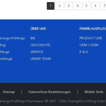
8-9335
1
2
3
4
5
6
7
ÜBER UNS
FABRIK-AUSFLUG
erungs-Frühlinge
BIE
PRODUCT LINE
ling
GESCHICHTE
OEM / ODM
ühlinge
SERVICE
R & D
Frühlinge
UNSER TEAM
Sitemap
Datenschutz-Bestimmungen
Mobile Seite
|
|
rungs-Frühlinge Fournisseur. © 2021 - 2026 Guangzhou Viking Auto Par