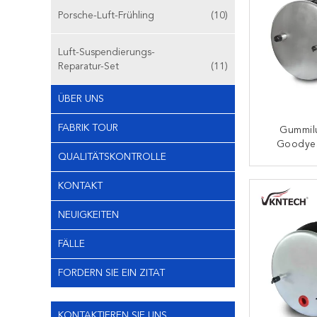
Porsche-Luft-Frühling
(10)
Luft-Suspendierungs-
Reparatur-Set
(11)
ÜBER UNS
FABRIK TOUR
Gummilu
Goodyea
QUALITÄTSKONTROLLE
W01-358-
P 48
K
KONTAKT
NEUIGKEITEN
FÄLLE
FORDERN SIE EIN ZITAT
KONTAKTIEREN SIE UNS