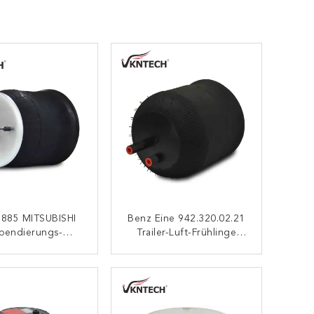
885 MITSUBISHI
Benz Eine 942.320.02.21
pendierungs-
Trailer-Luft-Frühlinge
säcke Des Luft-
Contitech 4390NP02
ämpfer-1R12-473
Goodyear 9506
KONTAKT
KONTAKT
Goodyear