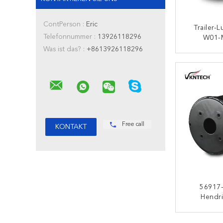
ContPerson :
Eric
Trailer-L
Telefonnummer :
13926118296
W01-
WEWELER
Was ist das? :
+8613926118296
Fireston
K
Free call
56917
Hendr
Trailerl
Federn De
K