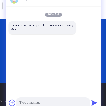
8
>
8:06 AM
Good day, what product are you looking 
KONTAKT
for?
Guangzhou Viking Auto Parts Co., Ltd.
2. Straße No.11 Jixiang, Perlen-
Industriepark, Conghua, Guangzhou-
Stadt, China
86-20-87866788
info@vkairspring.com
ts Co., Ltd.. All Rights Reserved.