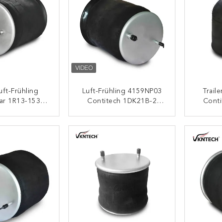
ft-Frühling
Luft-Frühling 4159NP03
Traile
r 1R13-153
Contitech 1DK21B-2
Cont
8749 10 10-15
Phoenix Soems
942.
6 Brüllen
Standard-FRUEHAUF SMB
F
ONTAKT
KONTAKT
Kr 509-25