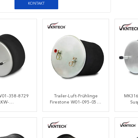
KONTAKT
-W01-358-8729
Trailer-Luft-Frühlinge
MK316
LKW-
Firestone W01-095-0500
Sus
spendierungs-
Goodyear 1R14-753
Luft
ings-10 10B-13
Contitech 4913NP03 Für
Stoßd
ONTAKT
KONTAKT
tsack 1R13-130
Scania