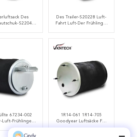
lerluftsack Des
Des Trailer-S20228 Luft-
autschuk-S22046
Fahrt Luft-Der Frühlings-
b W01-358-875
1R12-563 Goodyear
p 10 10-15 S 711
Bauscht Sich Für Soem-
KONTAKT
KONTAKT
Kolben
üllte 67234-002
1R14-061 1R14-705
r-Luft-Frühlinge
Goodyear Luftsäcke Für
1-358-8109
LKWs W01-M58-6364
one-LKW-Airbags
813MB 4.
Cindy
KONTAKT
KONTAKT