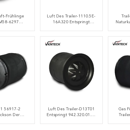
uft-Frühlinge
Luft Des Trailer-1110.5E-
Trai
M58-6297
16A320 Entspringt
Naturk
 US87EUROF
Hendrickson,
Hal
e-Luft-Bälge
Suspendierung, DieB-
Prototy
ONTAKT
KONTAKT
12514-013 Luftsack
-1 56917-2
Luft Des Trailer-D13T01
Gas F
ickson Der
Entspringt 942.320.01.17
Traile
uftsack Luft-
Mercedes Benz Air Bags
W0
s Ersatz-W01-
4757NP01 Contitech
Firest
ONTAKT
KONTAKT