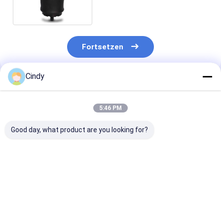
Fortsetzen
Cindy
Empfohlene Produkte
5:46 PM
Good day, what product are you looking for?
Luftfeder für Sitz
LKW-Seat-Luft-
Luft-Frühling
MAZ V075195
Frühling für RKB
95148-00Z11
Luftfeder V075195
500082 RKB500240
Nissans 95248
FÜR SITZ Ersetzt
landen Rover Rear
00Z11 Seat
durch Vkntech
Engine 4,4 V8
FERTIGUNG
Bestpreis
Bestpreis
Bestprei