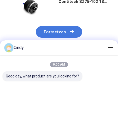
Contitech SZ75-102 1S
5102 Goodyear
Fortsetzen
Cindy
Empfohlene Produkte
9:00 AM
Good day, what product are you looking for?
Luftfeder für Sitz
LKW-Seat-Luft-
Luft-Frühling
MAZ V075195
Frühling für RKB
95148-00Z11
Luftfeder V075195
500082 RKB500240
Nissans 95248