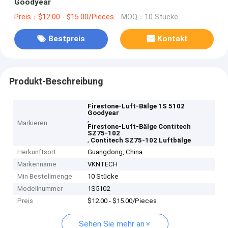
Goodyear
Preis：$12.00 - $15.00/Pieces
MOQ：10 Stücke
Bestpreis
Kontakt
Produkt-Beschreibung
Firestone-Luft-Bälge 1S 5102
Goodyear
,
Markieren
Firestone-Luft-Bälge Contitech
SZ75-102
,
Contitech SZ75-102 Luftbälge
Herkunftsort
Guangdong, China
Markenname
VKNTECH
Min Bestellmenge
10 Stücke
Modellnummer
1S5102
Preis
$12.00 - $15.00/Pieces
Sehen Sie mehr an