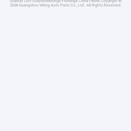
Qualität
Luft-Suspendierungs-Frühlinge
China Fabrik.Copyright ©
2026 Guangzhou Viking Auto Parts Co., Ltd.. All Rights Reserved.