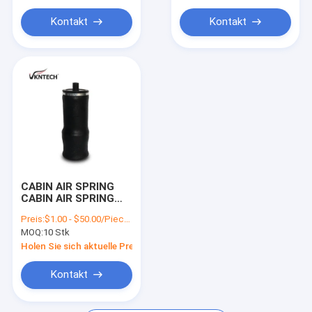
Luft-Suspendierungs-Reparatur-Set
Kontakt
Kontakt
CABIN AIR SPRING
CABIN AIR SPRING
MACK 227QS38
Preis:
$1.00 - $50.00/Pieces
Firestone W02-358-
MOQ:
10 Stk
7017 227QS38
Ersetzt durch
Holen Sie sich aktuelle Preis
VKNTECH 1SF7017
227QS38 Ersetzt
Kontakt
durch VKNTECH
1SF7017