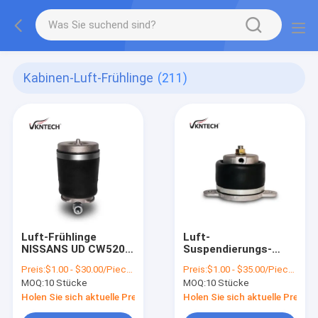
Kabinen-Luft-Frühlinge
(211)
Luft-Frühlinge
Luft-
NISSANS UD CW520
Suspendierungs-
CK451 GE13 der
Tasche FUSO
Preis:
$1.00 - $30.00/Pieces
Preis:
$1.00 - $35.00/Pieces
Kabinen-95148-
MK622243-T
MOQ:
10 Stücke
MOQ:
10 Stücke
00Z14 LKW-Luft-
MK622249
Bälge
Mitsubishis
Holen Sie sich aktuelle Preis
Holen Sie sich aktuelle Preis
MC056299