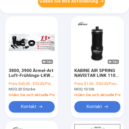
Geben Sie Ihre Anforderung
3800, 3900 Ärmel-Art
KABINE AIR SPRING
Luft-Frühlings-LKW-
NAVISTAR LINK 1101-
Luftsuspendierungsteile
0043 LINK 1101-0043
Preis:
$45.00 - $55.00/Pieces
Preis:
$1.00 - $50.00/Pieces
Bus-Kabinen-Luft-
1102-0076 Firestone
MOQ:
20 Stücke
MOQ:
10 Stk
Frühlinge Prostar
W02-358-7084
977C95
Goodyear 1S5-038
Holen Sie sich aktuelle Preis
Holen Sie sich aktuelle Preis
durch VKNTECH
1S7081 ersetzt
Kontakt
Kontakt