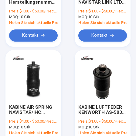
Herstellungsnummern
NAVISTAR LINK LTD
Gewundener Luft-Frühling
INTERNATIONAL
1102-0026 ((NAV.)
Preis:
$1.00 - $50.00/Pieces
Preis:
$1.00 - $50.00/Pieces
2595130C91 234695-
Firestone W02-358-
MOQ:
Seat-Luft-Frühling
10 Stk
MOQ:
10 Stk
01 23469501 SK1564
7079 durch VKNTECH
Firestone
1S7079 ersetzt
Holen Sie sich aktuelle Preis
Holen Sie sich aktuelle Preis
W02N197197 Ersetzt
Luft-Suspendierungs-Kompressor
durch VKNTECH
Kontakt
Kontakt
1S7179
Bus-Luft-Frühlinge
Audi Air Spring
BMW-Luft-Frühling
Land Rover Air Spring
Mercedes Benz Air Spring
KABINE AIR SPRING
KABINE LUFTFEDER
Volkswagen-Luft-Frühling
NAVISTAR/IHC
KENWORTH AS-5036
2012771C1 Goodyear
29-03200 Firestone
Preis:
$1.00 - $50.00/Pieces
Preis:
$1.00 - $50.00/Pieces
1S5-072 durch
W02-358-7036
Porsche-Luft-Frühling
MOQ:
10 Stk
MOQ:
10 Stk
VKNTECH 1S5072
ERSETZT DURCH
ersetzt
VKNTECH 1S7036
Holen Sie sich aktuelle Preis
Holen Sie sich aktuelle Preis