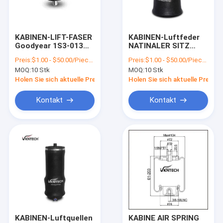
Fabrik Tour
Qualitätskontrolle
KABINEN-LIFT-FASER
KABINEN-Luftfeder
Goodyear 1S3-013
NATINALER SITZ
Kontakt
durch VKNTECH
324663-01 328035-01
Preis:
$1.00 - $50.00/Pieces
Preis:
$1.00 - $50.00/Pieces
1S3013 ersetzt
329666-01 Firestone
MOQ:
10 Stk
MOQ:
10 Stk
W02-N19-7059 W02-
Referenzen
N19-7069 W02-N19-
Holen Sie sich aktuelle Preis
Holen Sie sich aktuelle Preis
7084 durch VKNTECH
1S7059 ersetzt
VR
Kontakt
Kontakt
Luft-Suspendierungs-Frühlinge
LKW-Luft-Frühling
Trailer-Luft-Frühlinge
Kabinen-Luft-Frühlinge
KABINEN-Luftquellen
KABINE AIR SPRING