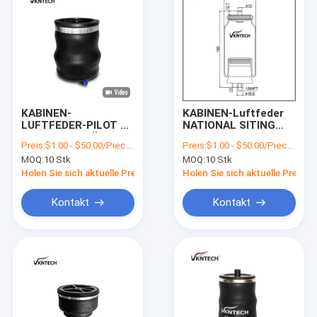
KABINEN-
KABINEN-Luftfeder
LUFTFEDER-PILOT –
NATIONAL SITING
LUFTFEDER FÜR
324662-01 Firestone
Preis:
$1.00 - $50.00/Pieces
Preis:
$1.00 - $50.00/Pieces
FAHRERSITZ
W02-358-7058 W02-
MOQ:
10 Stk
MOQ:
10 Stk
Contitech SZ51-7
N9-7058 durch
VON VKNTECH
VKNTECH 1S7058
Holen Sie sich aktuelle Preis
Holen Sie sich aktuelle Preis
1S0517
ersetzt
Kontakt
Kontakt
Startseite
Produkte
Über uns