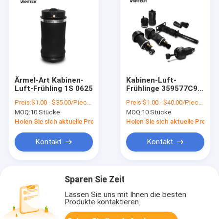
Ärmel-Art Kabinen-
Kabinen-Luft-
Luft-Frühling 1S 0625
Frühlinge 359577C96
INTERNATIOAL
Preis:
$1.00 - $35.00/Pieces
Preis:
$1.00 - $40.00/Pieces
Prostar für
MOQ:
10 Stücke
MOQ:
10 Stücke
amerikanischen LKW-
Trailer
Holen Sie sich aktuelle Preis
Holen Sie sich aktuelle Preis
Kontakt
Kontakt
Sparen Sie Zeit
Lassen Sie uns mit Ihnen die besten
Produkte kontaktieren.