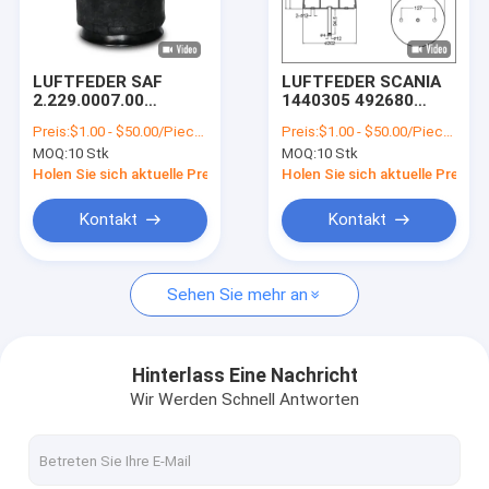
Fabrik Tour
Qualitätskontrolle
LUFTFEDER SAF
LUFTFEDER SCANIA
2.229.0007.00
1440305 492680
Kontakt
2.229.0007.01
Goodyear 556028561
Preis:
$1.00 - $50.00/Pieces
Preis:
$1.00 - $50.00/Pieces
3.229.0007.00
Phoenix 1DF20A-2
MOQ:
10 Stk
MOQ:
10 Stk
3.229.0007.01
ERSETZEN DURCH
Referenzen
3.229.0007.02
VKNTECH 1K6305
Holen Sie sich aktuelle Preis
Holen Sie sich aktuelle Preis
Contitech 4004NP03
Firestone W01-M58-
VR
Kontakt
Kontakt
6366 1T17BS-6
ERSETZEN DURCH
VKNTECH 1K6366
Sehen Sie mehr an
Luft-Suspendierungs-Frühlinge
LKW-Luft-Frühling
Hinterlass Eine Nachricht
Wir Werden Schnell Antworten
Trailer-Luft-Frühlinge
Kabinen-Luft-Frühlinge