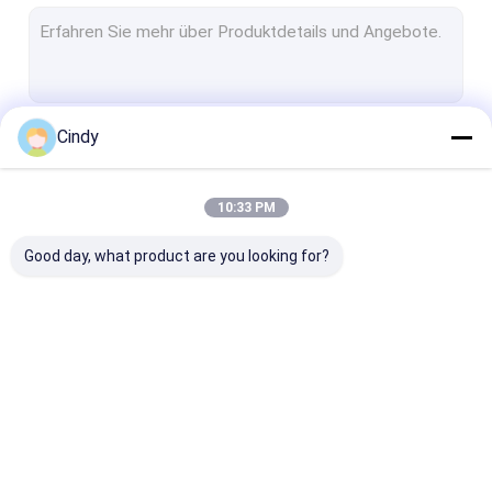
Gewundener Luft-Frühling
Seat-Luft-Frühling
Luft-Suspendierungs-Kompressor
Cindy
Fortsetzen
Bus-Luft-Frühlinge
Audi Air Spring
10:33 PM
Unsere Kategorien
BMW-Luft-Frühling
Good day, what product are you looking for?
Land Rover Air Spring
Mercedes Benz Air Spring
Volkswagen-Luft-Frühling
Luft-
LKW-Luft-Frühling
Trailer-Luft-
Porsche-Luft-Frühling
Suspendierungs-
Frühlinge
Frühlinge