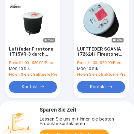
Luftfeder Firestone
LUFTFEDER SCANIA
1T15VR-3 durch
1726241 Firestone
VKNTECH 1K6255
1T15LR-4-290
Preis:
$1.00 - $50.00/Pieces
Preis:
$1.00 - $50.00/Pieces
ersetzt
Goodyear 1R11-840
MOQ:
10 Stk
MOQ:
10 Stk
566-22-3545
ERSETZEN DURCH
Holen Sie sich aktuelle Preis
Holen Sie sich aktuelle Preis
VKNTECH 1K6241
Kontakt
Kontakt
Sparen Sie Zeit
Lassen Sie uns mit Ihnen die besten
Produkte kontaktieren.