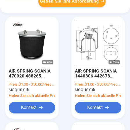
Geben Sie Ihre Anforderung
AIR SPRING SCANIA
AIR SPRING SCANIA
470920 488265
1440306 442678
1440301 1440856
1440859 Firestone
Preis:
$1.00 - $50.00/Pieces
Preis:
$1.00 - $50.00/Pieces
1726256 Firestone
W01-095-0481
MOQ:
10 Stk
MOQ:
10 Stk
W01-S15-8192
1T15LR-4 Goodyear
1T15VR-3 Ersatz
556028566 Ersatz
Holen Sie sich aktuelle Preis
Holen Sie sich aktuelle Preis
durch VKNTECH
durch VKNTECH
1K6256
1K0481
Kontakt
Kontakt