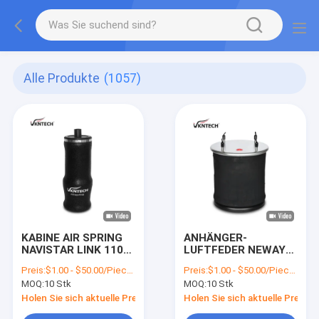
Alle Produkte
(1057)
KABINE AIR SPRING
ANHÄNGER-
NAVISTAR LINK 1101-
LUFTFEDER NEWAY
0043 LINK 1101-0043
21215632
Preis:
$1.00 - $50.00/Pieces
Preis:
$1.00 - $50.00/Pieces
1102-0076 Firestone
RVIBERTOJA
MOQ:
10 Stk
MOQ:
10 Stk
W02-358-7084
45402002 DAF
Goodyear 1S5-038
1384273 GRANNING
Holen Sie sich aktuelle Preis
Holen Sie sich aktuelle Preis
durch VKNTECH
15635 ERSETZT