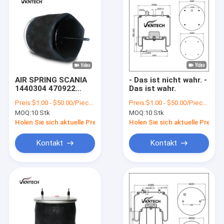
AIR SPRING SCANIA
- Das ist nicht wahr. -
1440304 470922
Das ist wahr.
1440859 1726258
Preis:
$1.00 - $50.00/Pieces
Preis:
$1.00 - $50.00/Pieces
Firestone W01-095-
MOQ:
10 Stk
MOQ:
10 Stk
0424 1T15LR-4
Goodyear 556 02
Holen Sie sich aktuelle Preis
Holen Sie sich aktuelle Preis
8560 Ersatz durch
VKNTECH 1K6258
Kontakt
Kontakt
Startseite
Produkte
Über uns