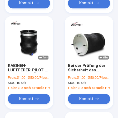
1S7081 ersetzt
DURCH VKNTECH
Kontakt
Kontakt
1K6345
KABINEN-
Bei der Prüfung der
LUFTFEDER-PILOT –
Sicherheit des
LUFTFEDER FÜR
Anhängers ist die
Preis:
$1.00 - $50.00/Pieces
Preis:
$1.00 - $50.00/Pieces
FAHRERSITZ
Sicherheit des
MOQ:
10 Stk
MOQ:
10 Stk
Contitech SZ51-7
Anhängers zu
VON VKNTECH
berücksichtigen.229.0003
Holen Sie sich aktuelle Preis
Holen Sie sich aktuelle Preis
1S0517
2.229.2103.00
2.229.2403.00
Kontakt
Kontakt
2.229.2603.00
REPLACE BY
VKNTECH 1K6364