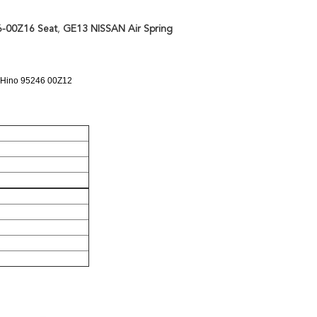
6-00Z16 Seat
,
GE13 NISSAN Air Spring
ino 95246 00Z12