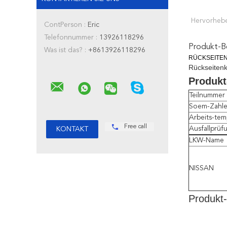
Hervorheb
ContPerson :
Eric
Telefonnummer :
13926118296
Produkt-B
Was ist das? :
+8613926118296
RÜCKSEITEN-
Rückseiten
Produkt
Teilnummer
Soem-Zahl
Arbeits-tem
Free call
Ausfallprüf
LKW-Name
NISSAN
Produkt