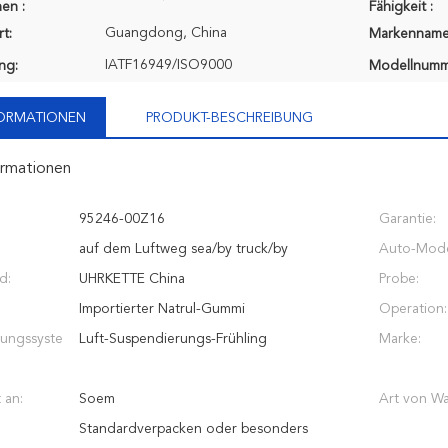
en :
Fähigkeit :
Guangdong, China
t:
Markenname
IATF16949/ISO9000
ung:
Modellnumm
FORMATIONEN
PRODUKT-BESCHREIBUNG
ormationen
95246-00Z16
Garantie:
auf dem Luftweg sea/by truck/by
Auto-Mode
d:
UHRKETTE China
Probe:
Importierter Natrul-Gummi
Operation:
ungssyste
Luft-Suspendierungs-Frühling
Marke:
 an:
Soem
Art von Wa
Standardverpacken oder besonders