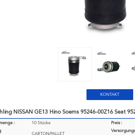
KONTAKT
ühling NISSAN GE13 Hino Soems 95246-00Z16 Seat 95
lmenge :
10 Stücke
Preis :
g
Versorgungs
CARTON/PALLET