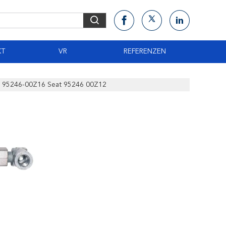
KT
VR
REFERENZEN
s 95246-00Z16 Seat 95246 00Z12