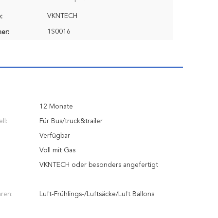
VKNTECH
:
1S0016
er:
12 Monate
ll:
Für Bus/truck&trailer
Verfügbar
Voll mit Gas
VKNTECH oder besonders angefertigt
ren:
Luft-Frühlings-/Luftsäcke/Luft Ballons