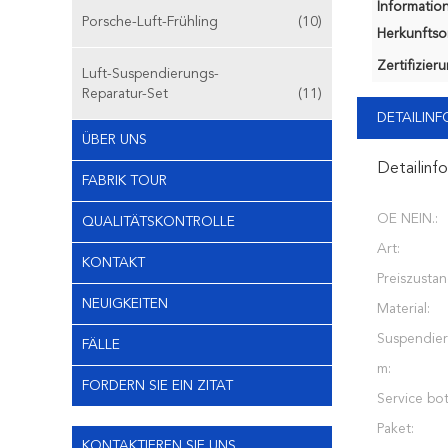
Information
Porsche-Luft-Frühling
(10)
Herkunftsor
Zertifizier
Luft-Suspendierungs-
Reparatur-Set
(11)
DETAILIN
ÜBER UNS
Detailinf
FABRIK TOUR
OE NEIN.:
QUALITÄTSKONTROLLE
Art:
KONTAKT
Preiszustan
NEUIGKEITEN
Material:
Suspendier
FÄLLE
m:
FORDERN SIE EIN ZITAT
Service bot
Paket:
KONTAKTIEREN SIE UNS