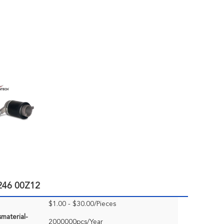
246 00Z12
$1.00 - $30.00/Pieces
material-
2000000pcs/Year