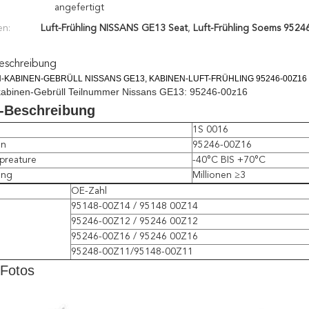
angefertigt
en:
Luft-Frühling NISSANS GE13 Seat
,
Luft-Frühling Soems 9524
eschreibung
KABINEN-GEBRÜLL NISSANS GE13, KABINEN-LUFT-FRÜHLING 95246-00Z16 H
kabinen-Gebrüll Teilnummer Nissans GE13: 95246-00z16
-Beschreibung
1S 0016
en
95246-00Z16
preature
-40°C BIS +70°C
ung
Millionen ≥3
OE-Zahl
95148-00Z14 / 95148 00Z14
95246-00Z12 / 95246 00Z12
95246-00Z16 / 95246 00Z16
95248-00Z11/95148-00Z11
-Fotos