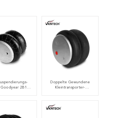
Suspendierungs-
Doppelte Gewundene
l Goodyear 2B12-
Kleintransporter-
r 45402002 LKW-
Allgemeinhinluftsäcke
Ersatzteile
Luft-Frühling Firestone-
KONTAKT
KONTAKT
W01-358-6956