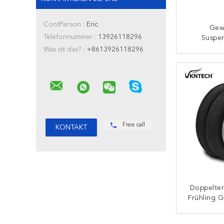
ContPerson :
Eric
Gew
Telefonnummer :
13926118296
Suspe
Luftsäc
Was ist das? :
+8613926118296
FD200-
K
Frühli
Go
Free call
Doppelte
Frühling 
W01-358-7
2B
K