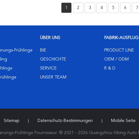
1
2
3
4
5
6
7
ÜBER UNS
FABRIK-AUSFLUG
erungs-Frühlinge
BIE
PRODUCT LINE
ling
GESCHICHTE
OEM / ODM
ühlinge
SERVICE
R & D
Frühlinge
UNSER TEAM
Sitemap
Datenschutz-Bestimmungen
Mobile Seite
|
|
rungs-Frühlinge Fournisseur. © 2021 - 2026 Guangzhou Viking Auto Par