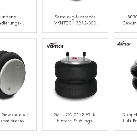
undene
Sattelzug-Luftsäcke
803
ndierungs-
VKNTECH 3B12-300
Gewun
ke Der Luft-
Verdreifachen
Air
19 310 Des
Gewundenes
Taus
ONTAKT
KONTAKT
ngs-2B9-201
odyear
r Gewundener
Gas UCA-0112 Füllte
Doppel
Gummifirestone
Hintere Frühlings-
Luft-F
409 Der Luft-
Luftsäcke Für LKW-
0335 F
12-319
Suspendierung 2B12-412
Selbs
ONTAKT
KONTAKT