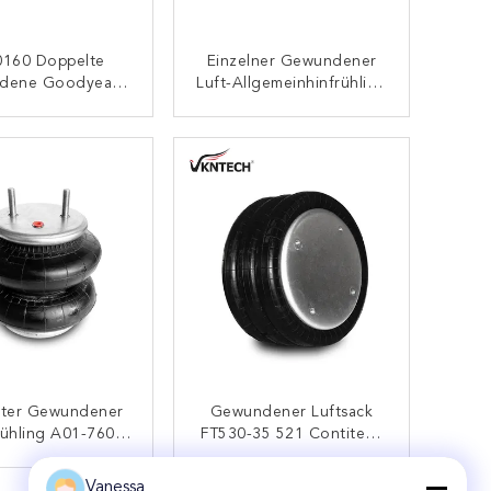
0160 Doppelte
Einzelner Gewundener
dene Goodyear-
Luft-Allgemeinhinfrühling
bags Für Halb
Jarflex 613 Goodyear
chen 2B14-365
556 2 3 8064
KONTAKT
KONTAKT
ter Gewundener
Gewundener Luftsack
rühling A01-760-
FT530-35 521 Contitech
irestone-Airbag-
W01-358-7845 Der
tersatz 2b2600
Dreiergruppen-
Vanessa
KONTAKT
KONTAKT