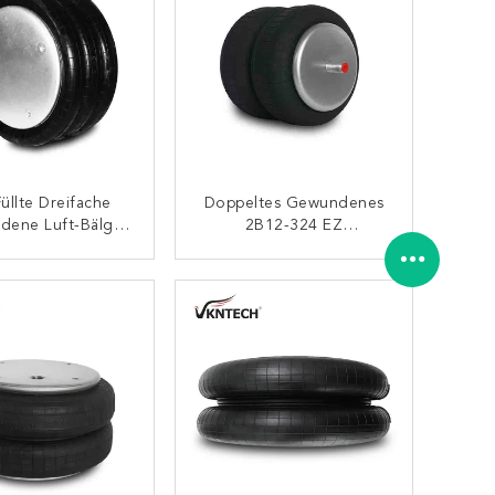
üllte Dreifache
Doppeltes Gewundenes
dene Luft-Bälge
2B12-324 EZ
t-Frühlings-3B14-
FAHRTluftsack OE-NR.
6 Goodyear
8030150
KONTAKT
KONTAKT