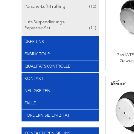
Porsche-Luft-Frühling
(10)
Luft-Suspendierungs-
Reparatur-Set
(11)
ÜBER UNS
FABRIK TOUR
Gas IATF
Gewun
QUALITÄTSKONTROLLE
Frühling
Fireston
K
KONTAKT
Auf
NEUIGKEITEN
FÄLLE
FORDERN SIE EIN ZITAT
KONTAKTIEREN SIE UNS