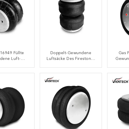
16949 Füllte
Doppelt-Gewundene
Gas F
dene Luft-
Luftsäcke Des Firestone-
Gewun
 A01-760-0335
W01-358-3403 Für
Des Luf
e-Airbags Für
Amerikanische
35
ONTAKT
KONTAKT
nahmen
Fördermaschine 8003-
009