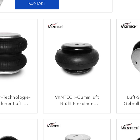
KONTAKT
r-Technologie-
VKNTECH-Gummiluft
Luft-
ener Luft-
Brüllt Einzelnen
Gebrül
g 2B 200-19
Gewundenen
440 Fü
ntitech
Gummiairbag FS70-7
ONTAKT
KONTAKT