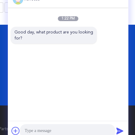
IATF16949
8
>
1:22 PM
Good day, what product are you looking 
KONTAKT
for?
Guangzhou Viking Auto Parts Co., Ltd.
2. Straße No.11 Jixiang, Perlen-
Industriepark, Conghua, Guangzhou-
Stadt, China
86-20-87866788
info@vkairspring.com
ts Co., Ltd.. All Rights Reserved.