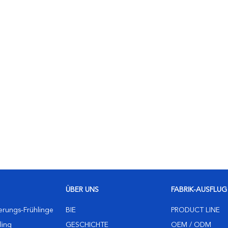
ÜBER UNS
FABRIK-AUSFLUG
erungs-Frühlinge
BIE
PRODUCT LINE
ling
GESCHICHTE
OEM / ODM