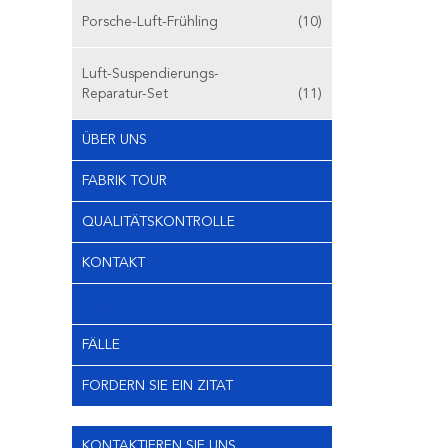
Porsche-Luft-Frühling
(10)
Luft-Suspendierungs-
Reparatur-Set
(11)
ÜBER UNS
FABRIK TOUR
QUALITÄTSKONTROLLE
KONTAKT
NEUIGKEITEN
FÄLLE
FORDERN SIE EIN ZITAT
KONTAKTIEREN SIE UNS