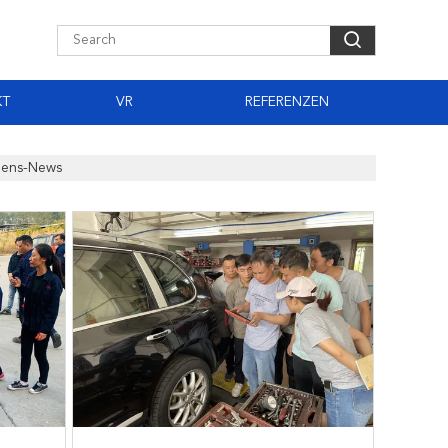
KT
VR
REFERENZEN
mens-News