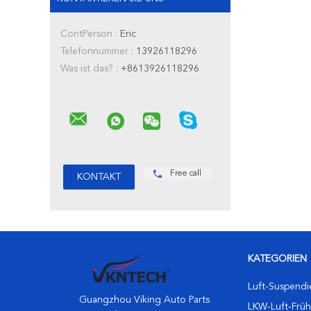
ContPerson :
Eric
Telefonnummer :
13926118296
Was ist das? :
+8613926118296
Free call
KATEGORIEN
Luft-Suspendi
Guangzhou Viking Auto Parts
LKW-Luft-Früh