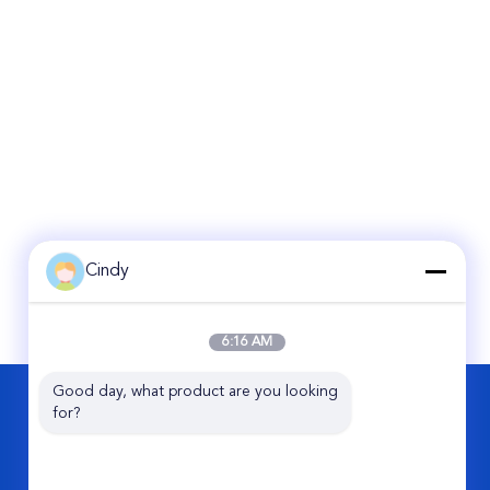
Cindy
6:16 AM
Good day, what product are you looking 
KONTAKT
for?
Guangzhou Viking Auto Parts Co., Ltd.
2. Straße No.11 Jixiang, Perlen-