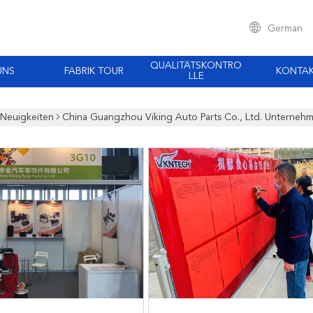
German
QUALITÄTSKONTRO
UNS
FABRIK TOUR
KONTA
LLE
Neuigkeiten
China Guangzhou Viking Auto Parts Co., Ltd. Unterneh