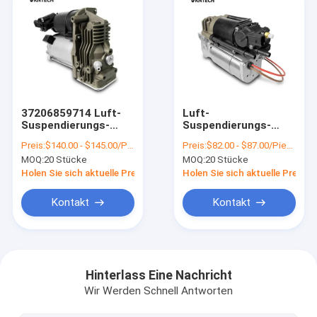
37206859714 Luft-
Luft-
Suspendierungs-
Suspendierungs-
Kompressor
Kompressor
Preis:
$140.00 - $145.00/Pieces
Preis:
$82.00 - $87.00/Pieces
37206789938
37206789450
MOQ:
20 Stücke
MOQ:
20 Stücke
37226775479 BMWs
37206864215 Soems
X5 E70
BMW F01 F02 F11
Holen Sie sich aktuelle Preis
Holen Sie sich aktuelle Preis
Kontakt
Kontakt
Startseite
Produkte
Hinterlass Eine Nachricht
Wir Werden Schnell Antworten
Über uns