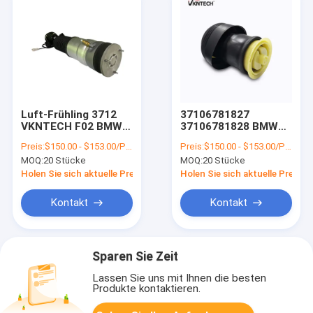
Luft-Frühling 3712
37106781827
VKNTECH F02 BMW
37106781828 BMW
6796 929 hintere
Luft-Frühlings-
Preis:
$150.00 - $153.00/Pieces
Preis:
$150.00 - $153.00/Pieces
Frühlings-Luftsäcke
Gebrüll für BMW 535I
MOQ:
20 Stücke
MOQ:
20 Stücke
535IX N55
Holen Sie sich aktuelle Preis
Holen Sie sich aktuelle Preis
Kontakt
Kontakt
Sparen Sie Zeit
Lassen Sie uns mit Ihnen die besten
Produkte kontaktieren.