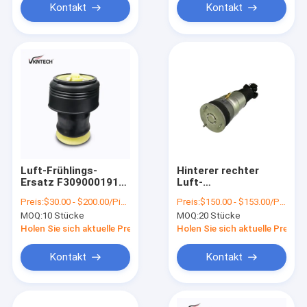
Kontakt
Kontakt
Luft-Frühlings-
Hinterer rechter
Ersatz F309000191
Luft-
BE0054138 X5 F15
Suspendierungs-
Preis:
$30.00 - $200.00/Pieces
Preis:
$150.00 - $153.00/Pieces
BMW RICHTET 3712
Frühling 3712 6796
MOQ:
10 Stücke
MOQ:
20 Stücke
6795 013 auf
930 für LUFT BMWs
F02 Stoßdämpfer
Holen Sie sich aktuelle Preis
Holen Sie sich aktuelle Preis
Kontakt
Kontakt