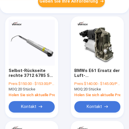
Geben Sie Ihre Anforderung
Selbst-Rückseite
BMWs E61 Ersatz der
rechte 3712 6785 536
Luft-
Front Air Spring Strut
Fahrluftkompressor-
Preis:
$150.00 - $153.00/Pieces
Preis:
$140.00 - $145.00/Pieces
Fors BMW E66
Pumpen-
MOQ:
20 Stücke
MOQ:
20 Stücke
37206792855
Holen Sie sich aktuelle Preis
Holen Sie sich aktuelle Preis
Kontakt
Kontakt