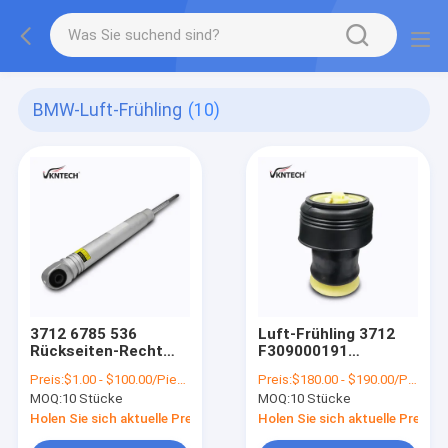
BMW-Luft-Frühling
(10)
3712 6785 536
Luft-Frühling 3712
Rückseiten-Recht
F309000191
Front Air Shock
BE0054138 BMW
Preis:
$1.00 - $100.00/Pieces
Preis:
$180.00 - $190.00/Pieces
Absorber BMW-Luft-
6795 013 Rückseiten-
MOQ:
10 Stücke
MOQ:
10 Stücke
Frühling BMWs E66
Suspendierungs-
Luftsack BMWs X5
Holen Sie sich aktuelle Preis
Holen Sie sich aktuelle Preis
F15