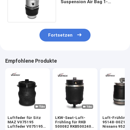
Suspension Air Bag 1-
52110-142-1 1-52110-142-0
Fortsetzen
Empfohlene Produkte
Luftfeder für Sitz
LKW-Seat-Luft-
Luft-Frühling
MAZ V075195
Frühling für RKB
95148-00Z11
Luftfeder V075195
500082 RKB500240
Nissans 95248