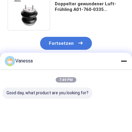
Doppelter gewundener Luft-
Frühling A01-760-0335
Firestone-Airbag-Selbstersatz
2b2600
Fortsetzen
Vanessa
Empfohlene Produkte
7:49 PM
Good day, what product are you looking for?
VKNTECH 1B7070
Dreifache
VKNTECH 3B7
CONVOLUTED AIR
gewundene
KONVOLUT