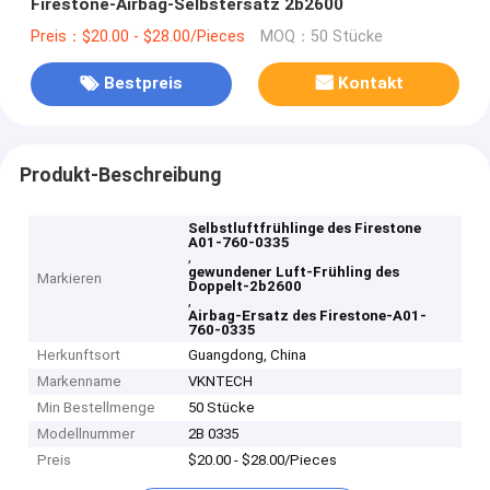
Firestone-Airbag-Selbstersatz 2b2600
Preis：$20.00 - $28.00/Pieces
MOQ：50 Stücke
Bestpreis
Kontakt
Produkt-Beschreibung
Selbstluftfrühlinge des Firestone
A01-760-0335
,
gewundener Luft-Frühling des
Markieren
Doppelt-2b2600
,
Airbag-Ersatz des Firestone-A01-
760-0335
Herkunftsort
Guangdong, China
Markenname
VKNTECH
Min Bestellmenge
50 Stücke
Modellnummer
2B 0335
Preis
$20.00 - $28.00/Pieces