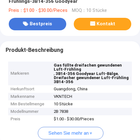
Frühlings-3B14-356 Goodyear
Preis：$1.00 - $30.00/Pieces
MOQ：10 Stücke
Bestpreis
Kontakt
Produkt-Beschreibung
Gas füllte dreifachen gewundenen
Luft-Frühling
Markieren
,
,
3B14-356 Goodyear Luft-Bälge
Dreifacher gewundener Luft-Frühling
3B14-356
Herkunftsort
Guangdong, China
Markenname
VKNTECH
Min Bestellmenge
10 Stücke
Modellnummer
2B 7838
Preis
$1.00 - $30.00/Pieces
Sehen Sie mehr an