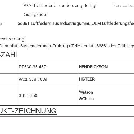
VKNTECH oder besonders angefertigt
Service bot
Guangzhou
en:
S6861 Luftfedern aus Industriegummi
,
OEM Luftfederungsfe
eschreibung
e Gummiluft-Suspendierungs-Frühlings-Teile der luft-S6861 des Frühli
-ZAHL
FT530-35 437
HENDRICKSON
W01-358-7839
HISTEER
Watson
3B14-359
&Chalin
UKT-ZEICHNUNG