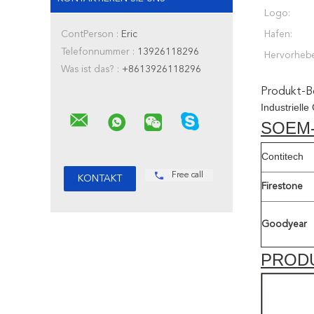
Logo:
ContPerson :
Eric
Hafen:
Telefonnummer :
13926118296
Hervorheb
Was ist das? :
+8613926118296
Produkt-B
Industriell
SOEM
Contitech
Free call
Firestone
Goodyear
PROD