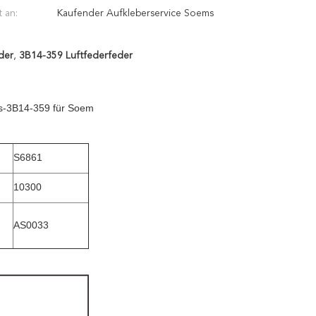
 an:
Kaufender Aufkleberservice Soems
der
,
3B14-359 Luftfederfeder
ngs-3B14-359 für Soem
S6861
10300
AS0033