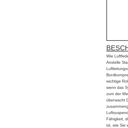
BESC
Wie Luftfed
Anstelle St
Luftleitung
Bordkompres
wichtige Ro
wenn das Sy
zum der Men
überwacht D
zusammenged
Luftsuspend
Fähigkeit, d
ist, wie Si