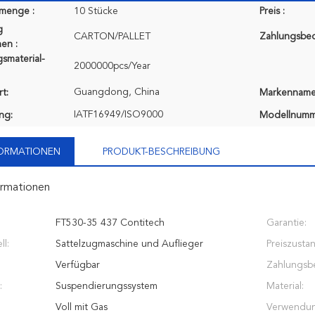
lmenge :
10 Stücke
Preis :
g
CARTON/PALLET
Zahlungsbe
en :
smaterial-
2000000pcs/Year
Guangdong, China
t:
Markenname
IATF16949/ISO9000
ung:
Modellnumm
FORMATIONEN
PRODUKT-BESCHREIBUNG
ormationen
FT530-35 437 Contitech
Garantie:
l:
Sattelzugmaschine und Auflieger
Preiszusta
Verfügbar
Zahlungsb
:
Suspendierungssystem
Material:
Voll mit Gas
Verwendun