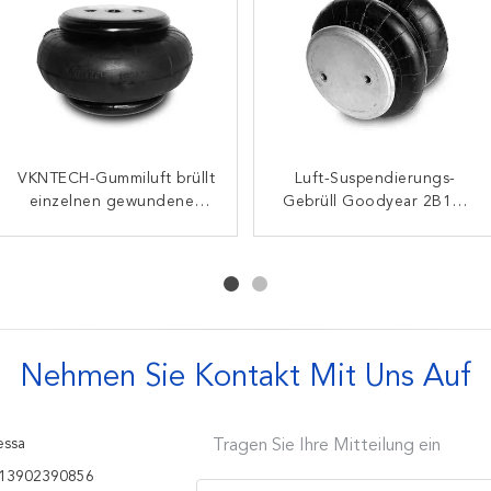
VKNTECH-Gummiluft brüllt
Doppelt-gewundene
Luft-Suspendierungs-
Gas füllte dreifache
Luftsäcke des Firestone-
einzelnen gewundenen
Gebrüll Goodyear 2B12-
gewundene Luft-Bälge
Gummiairbag FS70-7
W01-358-3403 für
des Luft-Frühlings-3B14-
440 für 45402002 LKW-
amerikanische
356 Goodyear
Ersatzteile
Fördermaschine 8003-009
Nehmen Sie Kontakt Mit Uns Auf
ssa
Tragen Sie Ihre Mitteilung ein
13902390856