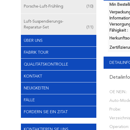
Min Bestel
Porsche-Luft-Frühling
(10)
Verpackun
Information
Luft-Suspendierungs-
Versorgung
Reparatur-Set
(11)
Fähigkeit :
Herkunftsor
ÜBER UNS
Zertifizier
FABRIK TOUR
DETAILIN
QUALITÄTSKONTROLLE
KONTAKT
Detailinf
NEUIGKEITEN
OE NEIN.:
FÄLLE
Auto-Model
Probe:
FORDERN SIE EIN ZITAT
Verzeichnis
Operation:
KONTAKTIEREN SIE UNS