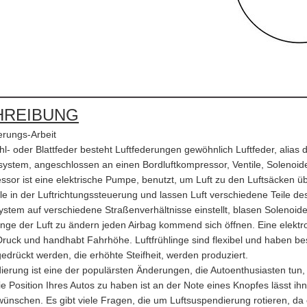
HREIBUNG
erungs-Arbeit
ahl- oder Blattfeder besteht Luftfederungen gewöhnlich Luftfeder, alia
ssystem, angeschlossen an einen Bordluftkompressor, Ventile, Solenoide
sor ist eine elektrische Pumpe, benutzt, um Luft zu den Luftsäcken üb
lle in der Luftrichtungssteuerung und lassen Luft verschiedene Teile d
stem auf verschiedene Straßenverhältnisse einstellt, blasen Solenoide 
ge der Luft zu ändern jeden Airbag kommend sich öffnen. Eine elektron
ruck und handhabt Fahrhöhe. Luftfrühlinge sind flexibel und haben best
rückt werden, die erhöhte Steifheit, werden produziert.
ierung ist eine der populärsten Änderungen, die Autoenthusiasten tun
ie Position Ihres Autos zu haben ist an der Note eines Knopfes lässt ih
e wünschen. Es gibt viele Fragen, die um Luftsuspendierung rotieren, da