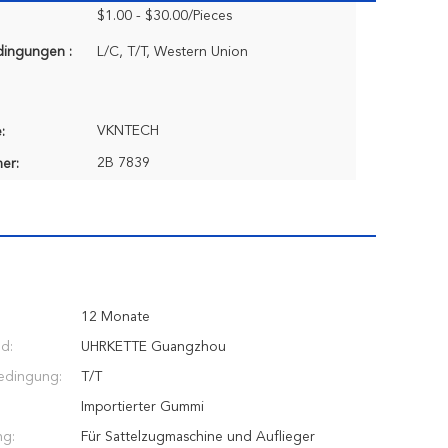
$1.00 - $30.00/Pieces
dingungen :
L/C, T/T, Western Union
VKNTECH
:
2B 7839
er:
12 Monate
nd:
UHRKETTE Guangzhou
edingung:
T/T
Importierter Gummi
g:
Für Sattelzugmaschine und Auflieger