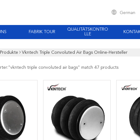
German
QUALITÄTSKONTRO
UNS
FABRIK TOUR
KONTA
LLE
Produkte
Vkntech Triple Convoluted Air Bags Online-Hersteller
rter:"
vkntech triple convoluted air bags
" match 47 products