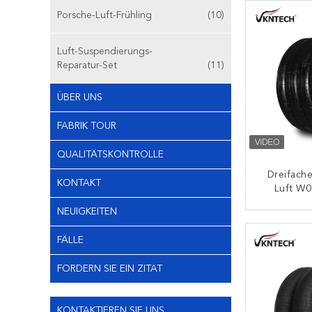
Porsche-Luft-Frühling
(10)
Luft-Suspendierungs-
Reparatur-Set
(11)
ÜBER UNS
FABRIK TOUR
QUALITÄTSKONTROLLE
Dreifach
KONTAKT
Luft W
Ballon
NEUIGKEITEN
Frühli
K
Suspendi
FÄLLE
364/FT
FORDERN SIE EIN ZITAT
KONTAKTIEREN SIE UNS