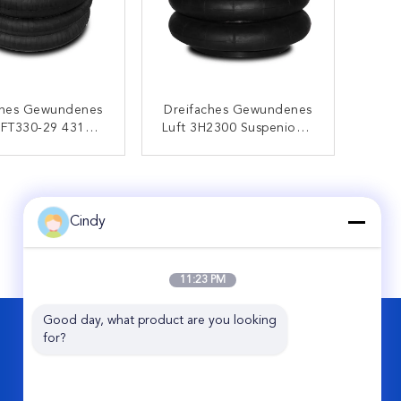
ches Gewundenes
Dreifaches Gewundenes
 FT330-29 431
Luft 3H2300 Suspenions-
uspenions-
FrühlingLuftsack Luft
ingLuftsack Luft
Ballons
KONTAKT
KONTAKT
ns W01-358-8008
-300 AS-0019
Cindy
11:23 PM
Good day, what product are you looking 
KONTAKT
for?
Guangzhou Viking Auto Parts Co., Ltd.
2. Straße No.11 Jixiang, Perlen-