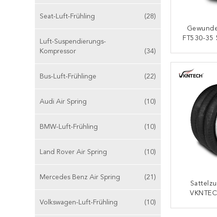
Seat-Luft-Frühling
(28)
Gewunde
FT530-35 
Luft-Suspendierungs-
W01-35
Kompressor
(34)
Dreie
K
IA
Bus-Luft-Frühlinge
(22)
Audi Air Spring
(10)
BMW-Luft-Frühling
(10)
Land Rover Air Spring
(10)
Mercedes Benz Air Spring
(21)
Sattelz
VKNTEC
Volkswagen-Luft-Frühling
(10)
Verd
Gew
K