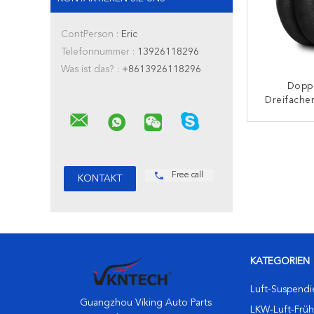
ContPerson :
Eric
Telefonnummer :
13926118296
Was ist das? :
+8613926118296
Dopp
Dreifach
Luft-Früh
Gummiluf
K
330-22
Free call
KATEGORIEN
Luft-Suspendi
Guangzhou Viking Auto Parts
LKW-Luft-Früh