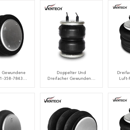
Goodyear
W01-35
e Gewundene
Doppelter Und
Dreif
01-358-7843
Dreifacher Gewundener
Luft-
s Der Luft-
Luft-Frühling Steigen
Suspe
ngs-/Luft-
Gummiluft-Gebrüll 2B
358-79
ONTAKT
KONTAKT
erungs-3B14-
5240-1 Im Ballon Auf
530-35 455