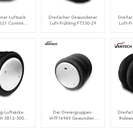
ner Luftsack
Dreifacher Gewundener
Dreifa
521 Contitech
Luft-Frühling FT330-29
Luft-F
8-7845 Der
rgruppen-
ONTAKT
KONTAKT
TF16949
ug-Luftsäcke
Der Dreiergruppen-
Dreifa
H 3B12-300
IATF16949 Gewundene
Ridew
reifachen
Luft-Bälge Luft-Des
Luftsac
undenes
Frühlings-3B12-315
Luft
ONTAKT
KONTAKT