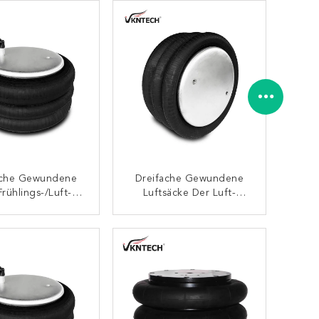
8-8014 Firestone
329/FT330-29 547
ache Gewundene
Dreifache Gewundene
Frühlings-/Luft-
Luftsäcke Der Luft-
ndierungs-W01-
Frühlings-/Luft-
90/FT330-29 703
Suspendierungs-3B12-
KONTAKT
KONTAKT
Luftsäcke
300/FT330-29 431W01-
358-8008