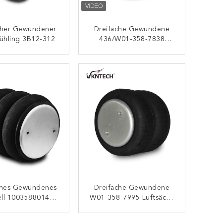
cher Gewundener
Dreifache Gewundene
rühling 3B12-312
436/W01-358-7838
Luftsäcke Der Luft-
Frühlings-/Luft-
KONTAKT
KONTAKT
Suspendierungs-FT530-
35
ches Gewundenes
Dreifache Gewundene
ell 1003588014C
W01-358-7995 Luftsäcke
k Luft-Frühlings-
Der Luft-Frühlings-/Luft-
-Suspendierung
Suspendierungs-3B12-
KONTAKT
KONTAKT