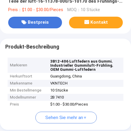
Teile der luft-16-11378-000/S-10170 des Frühlings-
3B12-406 für Soem
Preis：$1.00 - $30.00/Pieces
MOQ：10 Stücke
Bestpreis
Kontakt
Produkt-Beschreibung
,
3B12-406 Luftfedern aus Gummi
Markieren
,
Industrieller Gummiluft-Frühling
OEM Gummi-Luftfedern
Herkunftsort
Guangdong, China
Markenname
VKNTECH
Min Bestellmenge
10 Stücke
Modellnummer
2B 7410
Preis
$1.00 - $30.00/Pieces
Sehen Sie mehr an