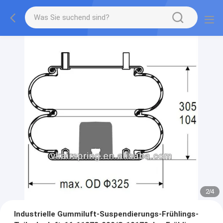
2
/
4
Industrielle Gummiluft-Suspendierungs-Frühlings-