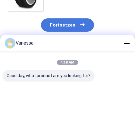
des Frühlings-3B12-406 für Soem
Fortsetzen
Vanessa
Empfohlene Produkte
4:18 AM
Good day, what product are you looking for?
VKNTECH 1B7070
Dreifache
VKNTECH 3B7
CONVOLUTED AIR
gewundene
KONVOLUT
SPRING REPLACE
436/W01-358-7838
LUFTFEDER
FS70-7 PICK UP AIR
Luftsäcke der Luft-
ERSETZEN
SPRING material
Frühlings-/Luft-
Contitech FT5
Bestpreis
Bestpreis
Bestprei
bellow: NR
Suspendierungs-
436 Goodyear 