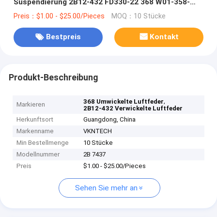
Suspendierung 2B12-432 FD330-22 368 W01-358-
7437
Preis：$1.00 - $25.00/Pieces
MOQ：10 Stücke
Bestpreis
Kontakt
Produkt-Beschreibung
,
368 Umwickelte Luftfeder
Markieren
2B12-432 Verwickelte Luftfeder
Herkunftsort
Guangdong, China
Markenname
VKNTECH
Min Bestellmenge
10 Stücke
Modellnummer
2B 7437
Preis
$1.00 - $25.00/Pieces
Sehen Sie mehr an