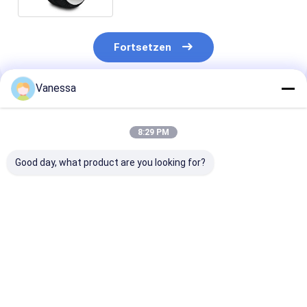
Fortsetzen
Vanessa
Empfohlene Produkte
8:29 PM
Good day, what product are you looking for?
VKNTECH 1B7070
Dreifache
VKNTECH 3B7
CONVOLUTED AIR
gewundene
KONVOLUT
SPRING REPLACE
436/W01-358-7838
LUFTFEDER
FS70-7 PICK UP AIR
Luftsäcke der Luft-
ERSETZEN
SPRING material
Frühlings-/Luft-
Contitech FT5
Bestpreis
Bestpreis
Bestprei
bellow: NR
Suspendierungs-
436 Goodyear 
FT530-35
356 Firestone