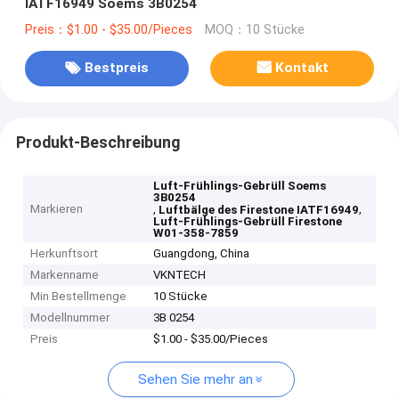
IATF16949 Soems 3B0254
Preis：$1.00 - $35.00/Pieces
MOQ：10 Stücke
Bestpreis
Kontakt
Produkt-Beschreibung
Luft-Frühlings-Gebrüll Soems
3B0254
Markieren
,
,
Luftbälge des Firestone IATF16949
Luft-Frühlings-Gebrüll Firestone
W01-358-7859
Herkunftsort
Guangdong, China
Markenname
VKNTECH
Min Bestellmenge
10 Stücke
Modellnummer
3B 0254
Preis
$1.00 - $35.00/Pieces
Sehen Sie mehr an