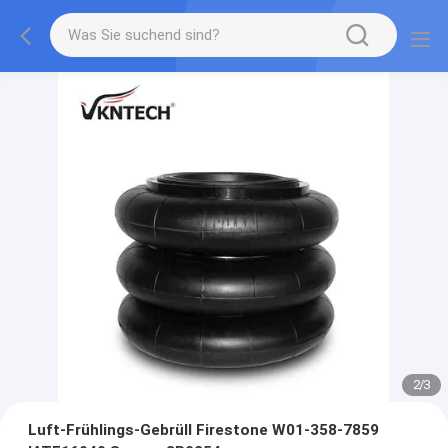
2
/
3
Luft-Frühlings-Gebrüll Firestone W01-358-7859