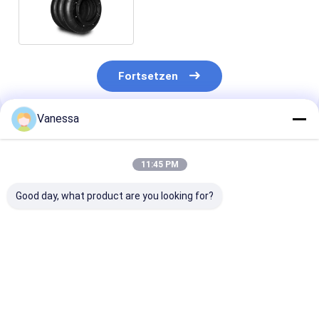
IATF16949 Soems 3B0254
Fortsetzen
Vanessa
Empfohlene Produkte
11:45 PM
Good day, what product are you looking for?
VKNTECH 1B7070
Dreifache
VKNTECH 3B7
CONVOLUTED AIR
gewundene
KONVOLUT
SPRING REPLACE
436/W01-358-7838
LUFTFEDER
FS70-7 PICK UP AIR
Luftsäcke der Luft-
ERSETZEN