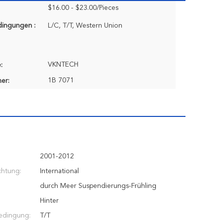
$16.00 - $23.00/Pieces
dingungen :
L/C, T/T, Western Union
VKNTECH
:
1B 7071
er:
2001-2012
chtung:
International
durch Meer Suspendierungs-Frühling
Hinter
edingung:
T/T