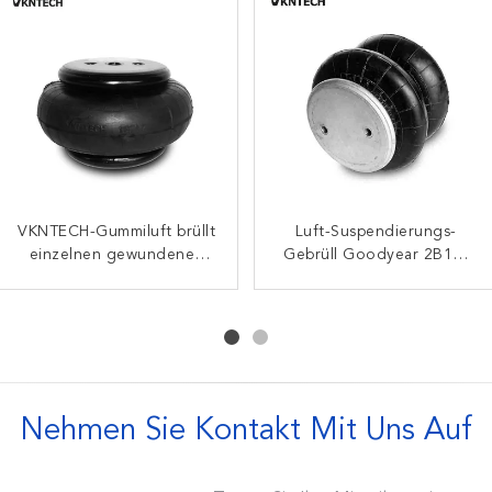
VKNTECH-Gummiluft brüllt
Doppelt-gewundene
Luft-Suspendierungs-
Gas füllte dreifache
Luftsäcke des Firestone-
einzelnen gewundenen
Gebrüll Goodyear 2B12-
gewundene Luft-Bälge
Gummiairbag FS70-7
W01-358-3403 für
des Luft-Frühlings-3B14-
440 für 45402002 LKW-
amerikanische
356 Goodyear
Ersatzteile
Fördermaschine 8003-009
Nehmen Sie Kontakt Mit Uns Auf