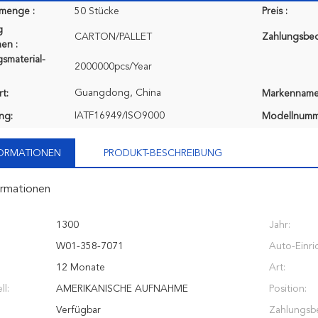
lmenge :
50 Stücke
Preis :
g
CARTON/PALLET
Zahlungsbe
en :
smaterial-
2000000pcs/Year
Guangdong, China
t:
Markenname
IATF16949/ISO9000
ung:
Modellnumm
FORMATIONEN
PRODUKT-BESCHREIBUNG
ormationen
1300
Jahr:
W01-358-7071
Auto-Einri
12 Monate
Art:
l:
AMERIKANISCHE AUFNAHME
Position:
Verfügbar
Zahlungsb