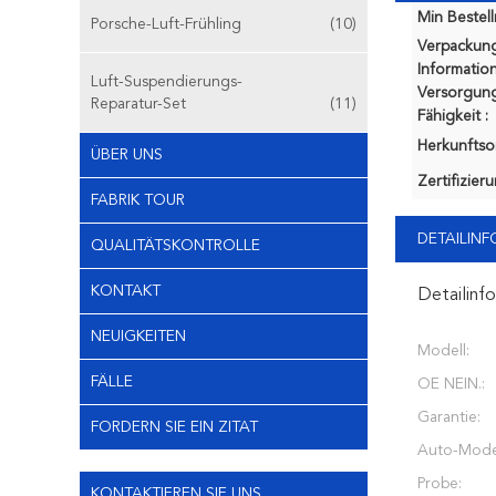
Min Bestel
Porsche-Luft-Frühling
(10)
Verpackun
Information
Luft-Suspendierungs-
Versorgung
Reparatur-Set
(11)
Fähigkeit :
Herkunftsor
ÜBER UNS
Zertifizier
FABRIK TOUR
DETAILIN
QUALITÄTSKONTROLLE
KONTAKT
Detailinf
NEUIGKEITEN
Modell:
FÄLLE
OE NEIN.:
Garantie:
FORDERN SIE EIN ZITAT
Auto-Model
Probe:
KONTAKTIEREN SIE UNS