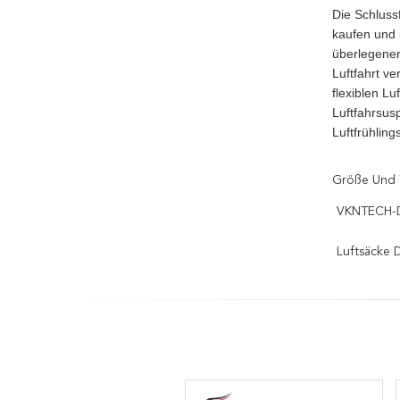
Die Schluss
kaufen und 
überlegener
Luftfahrt ve
flexiblen L
Luftfahrsus
Luftfrühlin
Größe Und 
VKNTECH-D
Luftsäcke 