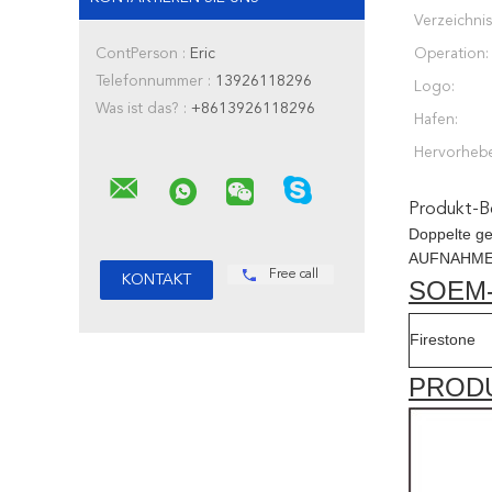
Verzeichnis
ContPerson :
Eric
Operation:
Telefonnummer :
13926118296
Logo:
Was ist das? :
+8613926118296
Hafen:
Hervorheb
Produkt-B
Doppelte ge
AUFNAHM
Free call
SOEM
Firestone
PROD