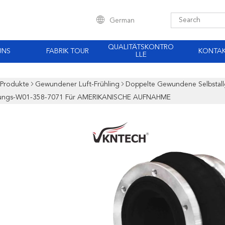
German
QUALITÄTSKONTRO
UNS
FABRIK TOUR
KONTA
LLE
Produkte
Gewundener Luft-Frühling
Doppelte Gewundene Selbstallge
rungs-W01-358-7071 Für AMERIKANISCHE AUFNAHME