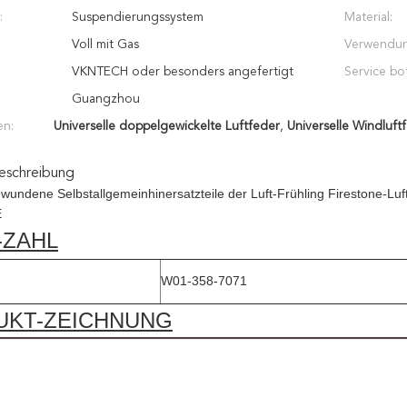
:
Suspendierungssystem
Material:
Voll mit Gas
Verwendun
VKNTECH oder besonders angefertigt
Service bot
Guangzhou
en:
Universelle doppelgewickelte Luftfeder
,
Universelle Windluft
eschreibung
wundene Selbstallgemeinhinersatzteile der Luft-Frühling Firestone
E
-ZAHL
W01-358-7071
UKT-ZEICHNUNG