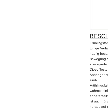
BESC
Frühlingsfa
Einige Verla
häufig besa
Bewegung od
alswagenlad
Diese Tests
Anhänger zu
sind-.
Frühlingsfa
wahrscheinl
andererseit
ist auch fü
heraus auf 