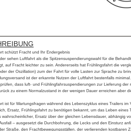
HREIBUNG
hrt schützt Fracht und Ihr Endergebnis
der sehen Luftfahrt als die Spitzensuspendierungswahl für die Behandlu
gt, auf Fracht leichter zu sein. Andererseits hat Frühlingsfahrt die v
er der Oszillation) zum der Fahrt für volle Lasten zur Sprache zu bri
ungsversand ist der erkannte Nutzen der Luftfahrt bestenfalls minimal.
 prüfen, dass luft- und Frühlingfahrsuspendierungen zur Lieferung de
rück zu einem Normalzustand in der wenigen Dauer erreichen aber di
hrt ist für Wartungsfragen während des Lebenszyklus eines Trailers im V
ich, Ersatz, Frühlingsfahrt zu benötigen bekannt, um das Leben eines T
s wahrscheinlicher, Ersatz über der gleichen Lebensdauer, abhängig von 
r Ausfall – ausgesetzt die Durchbohrung, die Lecks und den Einsturz anf
der Straße, den Frachtbewegungsställen, der verlierenden kostbaren 