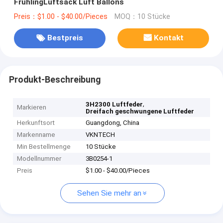
FrühlingLuftsack Luft Ballons
Preis：$1.00 - $40.00/Pieces
MOQ：10 Stücke
Bestpreis
Kontakt
Produkt-Beschreibung
,
3H2300 Luftfeder
Markieren
Dreifach geschwungene Luftfeder
Herkunftsort
Guangdong, China
Markenname
VKNTECH
Min Bestellmenge
10 Stücke
Modellnummer
3B0254-1
Preis
$1.00 - $40.00/Pieces
Sehen Sie mehr an