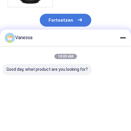
Fortsetzen
Vanessa
Empfohlene Produkte
10:05 AM
Good day, what product are you looking for?
VKNTECH 1B7070
Dreifache
VKNTECH 3B7
CONVOLUTED AIR
gewundene
KONVOLUT
SPRING REPLACE
436/W01-358-7838
LUFTFEDER
FS70-7 PICK UP AIR
Luftsäcke der Luft-
ERSETZEN
SPRING material
Frühlings-/Luft-
Contitech FT5
Bestpreis
Bestpreis
Bestprei
bellow: NR
Suspendierungs-
436 Goodyear 
FT530-35
356 Firestone