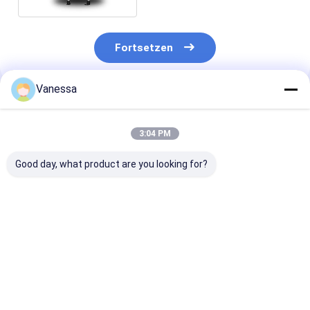
Fortsetzen
Vanessa
Empfohlene Produkte
3:04 PM
Good day, what product are you looking for?
VKNTECH 1B7070
Dreifache
VKNTECH 3B7
CONVOLUTED AIR
gewundene
KONVOLUT
SPRING REPLACE
436/W01-358-7838
LUFTFEDER
FS70-7 PICK UP AIR
Luftsäcke der Luft-
ERSETZEN
SPRING material
Frühlings-/Luft-
Contitech FT5
Bestpreis
Bestpreis
Bestprei
bellow: NR
Suspendierungs-
436 Goodyear 
FT530-35
356 Firestone