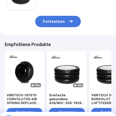
Acurtour 1B 7010-1 Universalitäts-
1B 330
Fortsetzen
Empfohlene Produkte
VKNTECH 1B7070
Dreifache
VKNTECH 3B7
CONVOLUTED AIR
gewundene
KONVOLUT
SPRING REPLACE
436/W01-358-7838
LUFTFEDER
FS70-7 PICK UP AIR
Luftsäcke der Luft-
ERSETZEN
SPRING material
Frühlings-/Luft-
Contitech FT5
Bestpreis
Bestpreis
Bestprei
bellow: NR
Suspendierungs-
436 Goodyear 