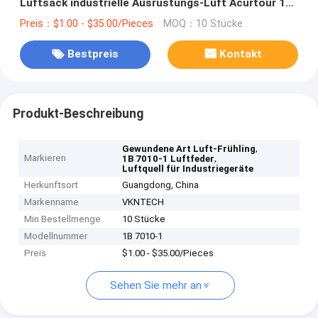
Luftsack industrielle Ausrüstungs-Luft Acurtour 1B
7010-1 Universalitäts-1B 330
Preis：$1.00 - $35.00/Pieces
MOQ：10 Stücke
Bestpreis
Kontakt
Produkt-Beschreibung
,
Gewundene Art Luft-Frühling
Markieren
,
1B 7010-1 Luftfeder
Luftquell für Industriegeräte
Herkunftsort
Guangdong, China
Markenname
VKNTECH
Min Bestellmenge
10 Stücke
Modellnummer
1B 7010-1
Preis
$1.00 - $35.00/Pieces
Sehen Sie mehr an