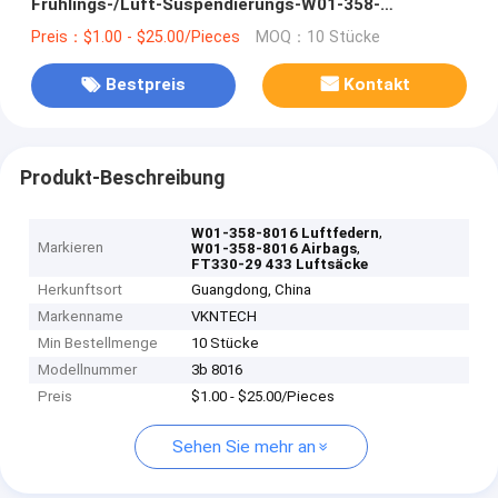
Frühlings-/Luft-Suspendierungs-W01-358-
8016/FT330-29 433
Preis：$1.00 - $25.00/Pieces
MOQ：10 Stücke
Bestpreis
Kontakt
Produkt-Beschreibung
,
W01-358-8016 Luftfedern
Markieren
,
W01-358-8016 Airbags
FT330-29 433 Luftsäcke
Herkunftsort
Guangdong, China
Markenname
VKNTECH
Min Bestellmenge
10 Stücke
Modellnummer
3b 8016
Preis
$1.00 - $25.00/Pieces
Sehen Sie mehr an