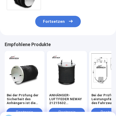
8016/FT330-29 433
Fortsetzen
Empfohlene Produkte
Bei der Prüfung der
ANHÄNGER-
Bei der Prüfun
Sicherheit des
LUFTFEDER NEWAY
Leistungsfähig
Anhängers ist die
21215632
des Fahrzeugs 
Sicherheit des
RVIBERTOJA
Leistungsfähig
Anhängers zu
45402002 DAF
des Fahrzeugs
Bestpreis
Bestpreis
Bestprei
berücksichtigen.229.0003.00
1384273 GRANNING
überprüfen.22