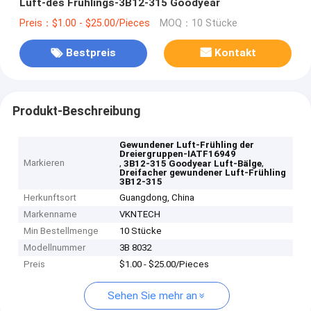
Luft-des Frühlings-3B12-315 Goodyear
Preis：$1.00 - $25.00/Pieces
MOQ：10 Stücke
Bestpreis
Kontakt
Produkt-Beschreibung
Gewundener Luft-Frühling der
Dreiergruppen-IATF16949
Markieren
,
,
3B12-315 Goodyear Luft-Bälge
Dreifacher gewundener Luft-Frühling
3B12-315
Herkunftsort
Guangdong, China
Markenname
VKNTECH
Min Bestellmenge
10 Stücke
Modellnummer
3B 8032
Preis
$1.00 - $25.00/Pieces
Sehen Sie mehr an