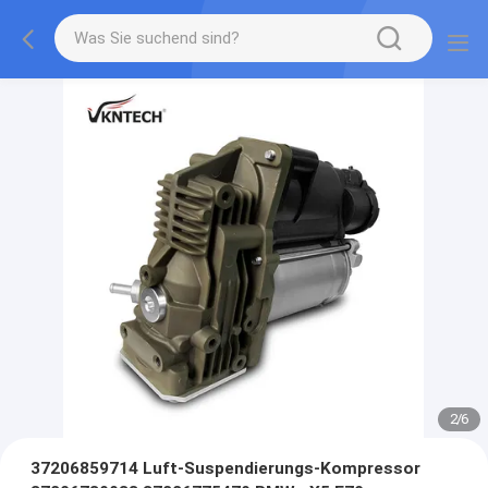
2
/
6
37206859714 Luft-Suspendierungs-Kompressor