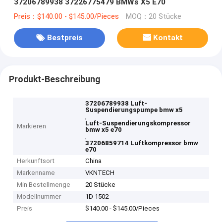
37206789938 37226775479 BMWs X5 E70
Preis：$140.00 - $145.00/Pieces
MOQ：20 Stücke
Bestpreis
Kontakt
Produkt-Beschreibung
37206789938 Luft-
Suspendierungspumpe bmw x5
,
Luft-Suspendierungskompressor
Markieren
bmw x5 e70
,
37206859714 Luftkompressor bmw
e70
Herkunftsort
China
Markenname
VKNTECH
Min Bestellmenge
20 Stücke
Modellnummer
1D 1502
Preis
$140.00 - $145.00/Pieces