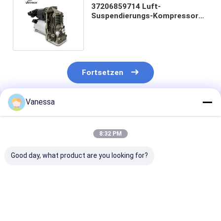
37206859714 Luft-
Suspendierungs-Kompressor
37206789938 37226775479
BMWs X5 E70
Fortsetzen
Vanessa
Empfohlene Produkte
8:32 PM
Good day, what product are you looking for?
Luft-
BMWs E61 Ersatz der
37106781827
Suspendierungs-
Luft-
37106781828