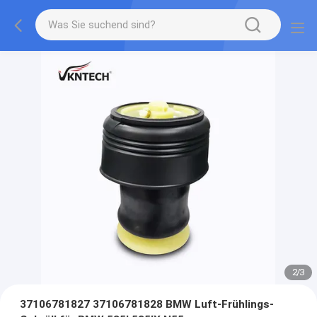
2
/
3
37106781827 37106781828 BMW Luft-Frühlings-