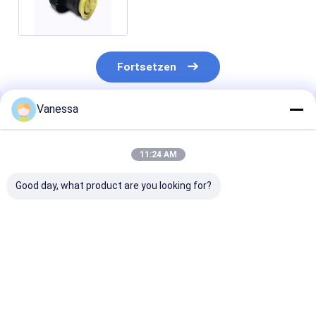
Fortsetzen
Vanessa
Empfohlene Produkte
11:24 AM
Good day, what product are you looking for?
Luft-
37206859714 Luft-
BMWs E61 Ersa
Suspendierungs-
Suspendierungs-
Luft-
Kompressor
Kompressor
Fahrluftkompr
37206789450
37206789938
Pumpen-
37206864215 Soems
37226775479 BMWs
37206792855
Bestpreis
Bestpreis
Bestprei