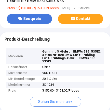
Gebrüll für BMW 535I 535IX N55
Preis：$150.00 - $153.00/Pieces
MOQ：20 Stücke
Bestpreis
Kontakt
Produkt-Beschreibung
,
Gummiluft-Gebrüll BMWs 535I 535IX
,
37106781828 BMW Luft-Frühling
Markieren
Luft-Frühlings-Gebrüll BMWs 535I
535IX
Herkunftsort
China
Markenname
VKNTECH
Min Bestellmenge
20 Stücke
Modellnummer
3C 1214
Preis
$150.00 - $153.00/Pieces
Sehen Sie mehr an