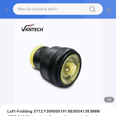
2
/
6
Luft-Frühling 3712 F309000191 BE0054138 BMW