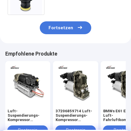
Luftsack BMWs X5 F15
Fortsetzen
Empfohlene Produkte
Luft-
37206859714 Luft-
BMWs E61 Ersa
Suspendierungs-
Suspendierungs-
Luft-
Kompressor
Kompressor
Fahrluftkompr
37206789450
37206789938
Pumpen-
37206864215 Soems
37226775479 BMWs
37206792855
Bestpreis
Bestpreis
Bestprei