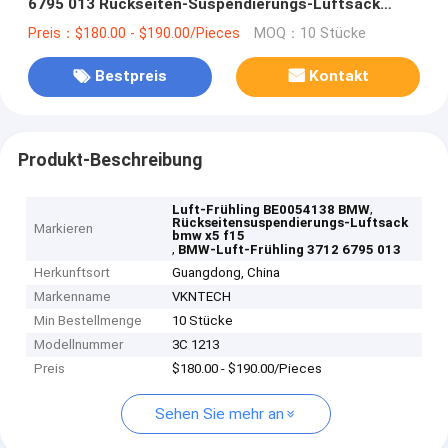
6795 013 Rückseiten-Suspendierungs-Luftsack
BMWs X5 F15
Preis：$180.00 - $190.00/Pieces
MOQ：10 Stücke
Bestpreis
Kontakt
Produkt-Beschreibung
,
Luft-Frühling BE0054138 BMW
Rückseitensuspendierungs-Luftsack
Markieren
bmw x5 f15
,
BMW-Luft-Frühling 3712 6795 013
Herkunftsort
Guangdong, China
Markenname
VKNTECH
Min Bestellmenge
10 Stücke
Modellnummer
3C 1213
Preis
$180.00 - $190.00/Pieces
Sehen Sie mehr an