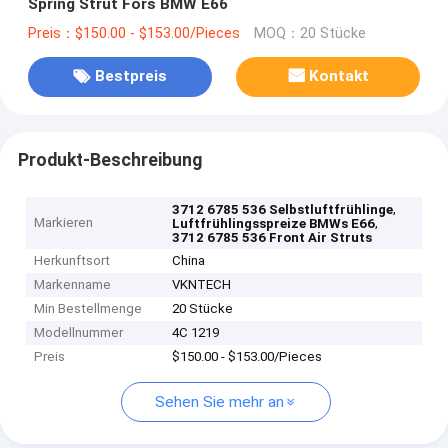
Spring Strut Fors BMW E66
Preis：$150.00 - $153.00/Pieces
MOQ：20 Stücke
Bestpreis
Kontakt
Produkt-Beschreibung
,
3712 6785 536 Selbstluftfrühlinge
Markieren
,
Luftfrühlingsspreize BMWs E66
3712 6785 536 Front Air Struts
Herkunftsort
China
Markenname
VKNTECH
Min Bestellmenge
20 Stücke
Modellnummer
4C 1219
Preis
$150.00 - $153.00/Pieces
Sehen Sie mehr an