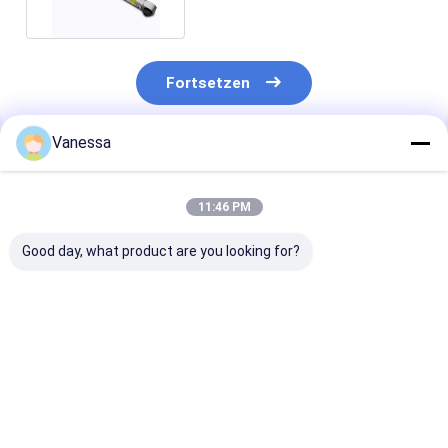
Fortsetzen
Vanessa
Empfohlene Produkte
11:46 PM
Good day, what product are you looking for?
Luft-
37206859714 Luft-
BMWs E61 Ersa
Suspendierungs-
Suspendierungs-
Luft-
Kompressor
Kompressor
Fahrluftkompr
37206789450
37206789938
Pumpen-
37206864215 Soems
37226775479 BMWs
37206792855
Bestpreis
Bestpreis
Bestprei
BMW F01 F02 F11
X5 E70