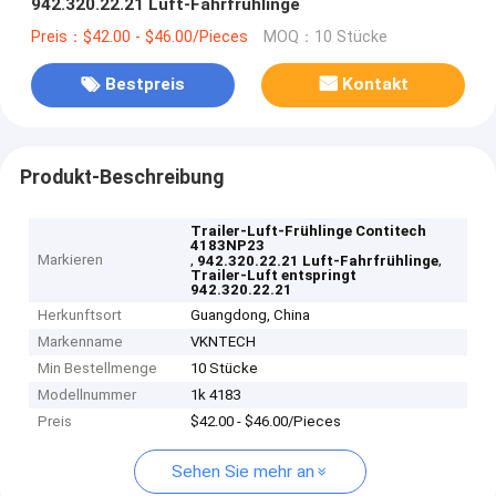
942.320.22.21 Luft-Fahrfrühlinge
Preis：$42.00 - $46.00/Pieces
MOQ：10 Stücke
Bestpreis
Kontakt
Produkt-Beschreibung
Trailer-Luft-Frühlinge Contitech
4183NP23
Markieren
,
,
942.320.22.21 Luft-Fahrfrühlinge
Trailer-Luft entspringt
942.320.22.21
Herkunftsort
Guangdong, China
Markenname
VKNTECH
Min Bestellmenge
10 Stücke
Modellnummer
1k 4183
Preis
$42.00 - $46.00/Pieces
Sehen Sie mehr an