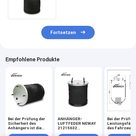
942.320.22.21 Luft-
Fahrfrühlinge
Fortsetzen
Empfohlene Produkte
Bei der Prüfung der
ANHÄNGER-
Bei der Prüfun
Sicherheit des
LUFTFEDER NEWAY
Leistungsfähig
Anhängers ist die
21215632
des Fahrzeugs 
Sicherheit des
RVIBERTOJA
Leistungsfähig