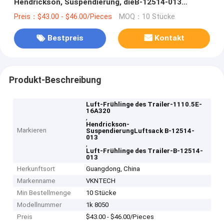
Hendrickson, Suspendierung, dieB-12514-013
Luftsack
Preis：$43.00 - $46.00/Pieces
MOQ：10 Stücke
Bestpreis
Kontakt
Produkt-Beschreibung
Luft-Frühlinge des Trailer-1110.5E-
16A320
,
Hendrickson-
Markieren
SuspendierungLuftsack B-12514-
013
,
Luft-Frühlinge des Trailer-B-12514-
013
Herkunftsort
Guangdong, China
Markenname
VKNTECH
Min Bestellmenge
10 Stücke
Modellnummer
1k 8050
Preis
$43.00 - $46.00/Pieces