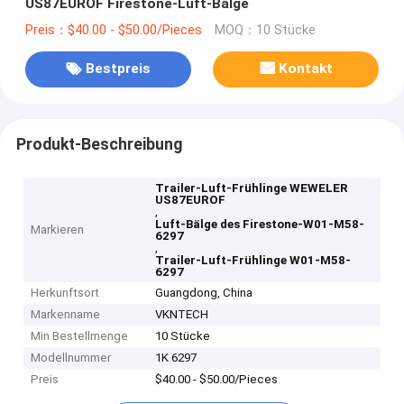
US87EUROF Firestone-Luft-Bälge
Preis：$40.00 - $50.00/Pieces
MOQ：10 Stücke
Bestpreis
Kontakt
Produkt-Beschreibung
Trailer-Luft-Frühlinge WEWELER
US87EUROF
,
Luft-Bälge des Firestone-W01-M58-
Markieren
6297
,
Trailer-Luft-Frühlinge W01-M58-
6297
Herkunftsort
Guangdong, China
Markenname
VKNTECH
Min Bestellmenge
10 Stücke
Modellnummer
1K 6297
Preis
$40.00 - $50.00/Pieces