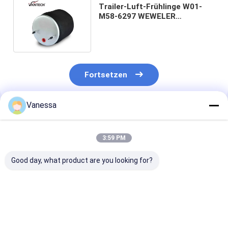
Trailer-Luft-Frühlinge W01-
M58-6297 WEWELER
US87EUROF Firestone-Luft-
Bälge
Fortsetzen
Vanessa
Empfohlene Produkte
3:59 PM
Good day, what product are you looking for?
Bei der Prüfung der
ANHÄNGER-
Bei der Prüfun
Sicherheit des
LUFTFEDER NEWAY
Leistungsfähig