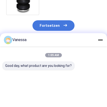
Luft-Frühlings-A01-760-6762
Contitech
Fortsetzen
Vanessa
Empfohlene Produkte
1:05 AM
Good day, what product are you looking for?
52270-1360
3/8-16 UNC-
Luft-Frühling 
Aufhängungsschlagdämpfer
Luftbrücke-Luft-
6951 der
für HINO 52270-
Frühling doppelter
Suspendierun
1350 Bus 52270-
gewundener
2500