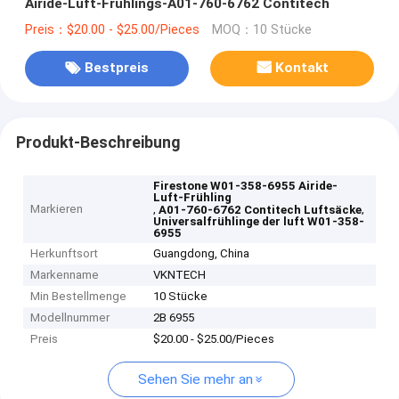
Airide-Luft-Frühlings-A01-760-6762 Contitech
Preis：$20.00 - $25.00/Pieces
MOQ：10 Stücke
Bestpreis
Kontakt
Produkt-Beschreibung
Firestone W01-358-6955 Airide-
Luft-Frühling
Markieren
,
,
A01-760-6762 Contitech Luftsäcke
Universalfrühlinge der luft W01-358-
6955
Herkunftsort
Guangdong, China
Markenname
VKNTECH
Min Bestellmenge
10 Stücke
Modellnummer
2B 6955
Preis
$20.00 - $25.00/Pieces
Sehen Sie mehr an