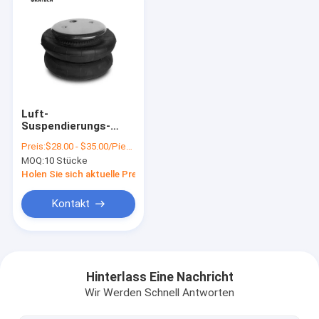
Luft-
Suspendierungs-
Reparatur Kit
Preis:
$28.00 - $35.00/Pieces
Firestone Goodyear
MOQ:
10 Stücke
Suspension Air
Soems 2B 3500
Holen Sie sich aktuelle Preis
bauscht sich
Kontakt
Startseite
Produkte
Hinterlass Eine Nachricht
Wir Werden Schnell Antworten
Über uns