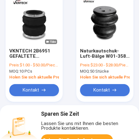
VKNTECH 2B6951
Naturkautschuk-
GEFALTETE
Luft-Bälge W01-358-
LUFTFEDER
6955 A01-760-6762
Preis:
$1.00 - $50.00/Pieces
Preis:
$23.00 - $28.00/Pieces
LUFTBALG 2B2500
Firestone
MOQ:
10 PCs
MOQ:
50 Stücke
ERSATZ Firestone
W01-358-6955 PICK
Holen Sie sich aktuelle Preis
Holen Sie sich aktuelle Preis
UP
LUFTFEDERGUMMI
Kontakt
Kontakt
2B2500 FRACK
OBERTEIL Material
Balg: NR
Sparen Sie Zeit
Lassen Sie uns mit Ihnen die besten
Produkte kontaktieren.