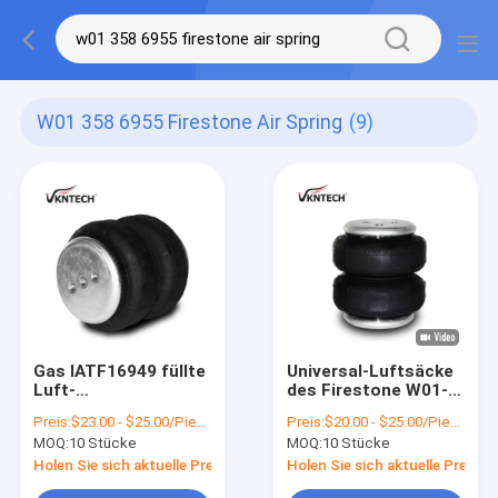
W01 358 6955 Firestone Air Spring
(9)
Gas IATF16949 füllte
Universal-Luftsäcke
Luft-
des Firestone W01-
Suspendierungs-
358-6955 Airide-Luft-
Preis:
$23.00 - $25.00/Pieces
Preis:
$20.00 - $25.00/Pieces
Reparatur-Set W01-
Frühlings-A01-760-
MOQ:
10 Stücke
MOQ:
10 Stücke
358-6955 Firestone
6762 Contitech
Holen Sie sich aktuelle Preis
Holen Sie sich aktuelle Preis