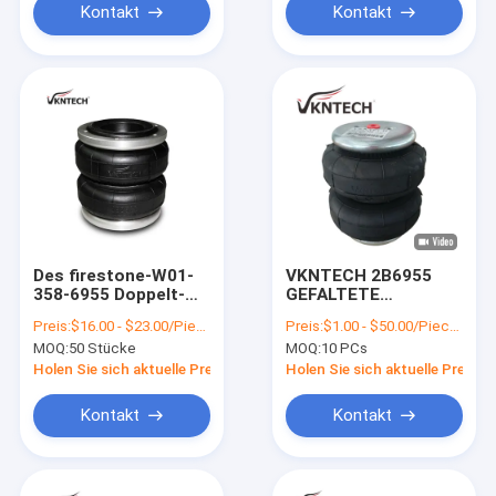
Kontakt
Kontakt
Des firestone-W01-
VKNTECH 2B6955
358-6955 Doppelt-
GEFALTETE
gewundener Luft-
LUFTFEDER ERSETZT
Preis:
$16.00 - $23.00/Pieces
Preis:
$1.00 - $50.00/Pieces
Frühling Luft-
Firestone W01-358-
MOQ:
50 Stücke
MOQ:
10 PCs
Suspendierungs-des
6955 255-1.5 A01-
Reparatur-Set-A01-7
760-6762 GUMMI
Holen Sie sich aktuelle Preis
Holen Sie sich aktuelle Preis
2B2500 PICK UP
LUFTFEDER GUMMI
Kontakt
Kontakt
3B330-29 Material
Balg: NR