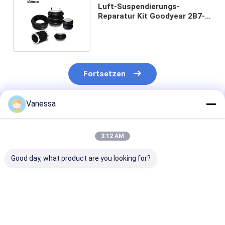
Luft-Suspendierungs-
Reparatur Kit Goodyear 2B7-
540 des Trailer-W01-358-3400
Fortsetzen
Vanessa
Empfohlene Produkte
3:12 AM
Good day, what product are you looking for?
52270-1360
Universal-Luftsäcke
3/8-16 UNC-
Aufhängungsschlagdämpfer
des Firestone W01-
Luftbrücke-Lu