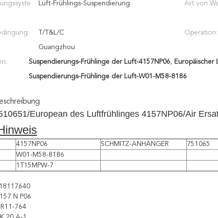
ungssyste
Luft-Frühlings-Suspendierung
Art von Wa
edingung:
T/T&L/C
Operation:
Guangzhou
en:
Suspendierungs-Frühlinge der Luft-4157NP06
,
Europäischer 
Suspendierungs-Frühlinge der Luft-W01-M58-8186
eschreibung
510651/European des Luftfrühlinges 4157NP06/Air Ersa
inweis
4157NP06
SCHMITZ-ANHÄNGER
751065
W01-M58-8186
1T15MPW-7
18117640
4157 N P06
1R11-764
K 20 A-1