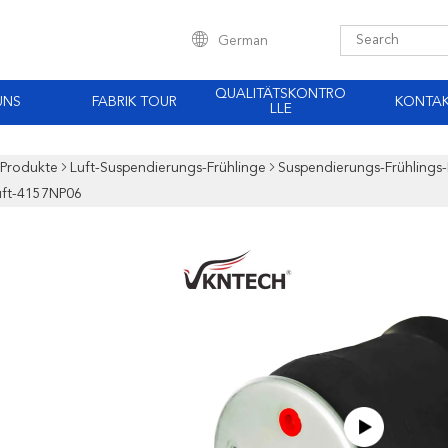
German
QUALITÄTSKONTRO
UNS
FABRIK TOUR
KONTA
LLE
Produkte
Luft-Suspendierungs-Frühlinge
Suspendierungs-Frühlings
uft-4157NP06