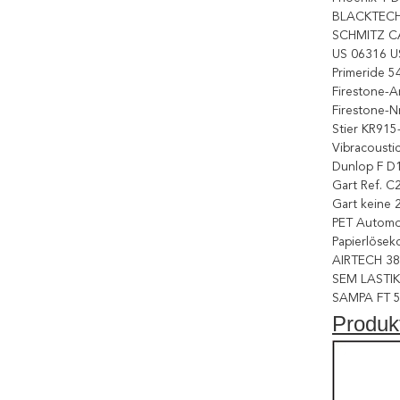
BLACKTECH
SCHMITZ C
US 06316 U
Primeride 5
Firestone-
Firestone-
Stier KR915
Vibracoust
Dunlop F D
Gart Ref. C
Gart keine 
PET Automo
Papierlösek
AIRTECH 38
SEM LASTIK
SAMPA FT 5
Produk