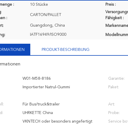
lmenge :
10 Stücke
Preis :
g
Versorgungs
CARTON/PALLET
en :
Fähigkeit :
Guangdong, China
t:
Markenname
IATF16949/ISO9000
ung:
Modellnumm
FORMATIONEN
PRODUKT-BESCHREIBUNG
ormationen
W01-M58-8186
Garantie:
Importierter Natrul-Gummi
Paket:
l:
Für Bus/truck&trailer
Art:
d:
UHRKETTE China
Probe:
VKNTECH oder besonders angefertigt
Service bot