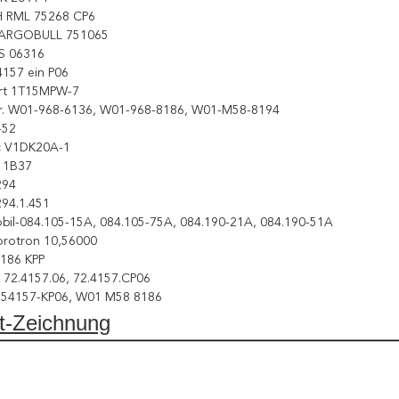
 RML 75268 CP6
ARGOBULL 751065
S 06316
4157 ein P06
Art 1T15MPW-7
Nr. W01-968-6136, W01-968-8186, W01-M58-8194
-52
ic V1DK20A-1
11B37
294
294.1.451
bil-084.105-15A, 084.105-75A, 084.190-21A, 084.190-51A
orotron 10,56000
186 KPP
 72.4157.06, 72.4157.CP06
54157-KP06, W01 M58 8186
t-Zeichnung