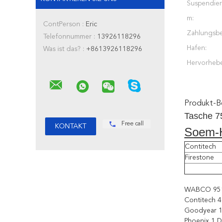
Suspendier
m:
ContPerson :
Eric
Zahlungsb
Telefonnummer :
13926118296
Hafen:
Was ist das? :
+8613926118296
Hervorheb
Produkt-B
Tasche 7
Free call
Soem-H
Contitech
Firestone
WABCO 95
Contitech 
Goodyear 
Phoenix 1 D