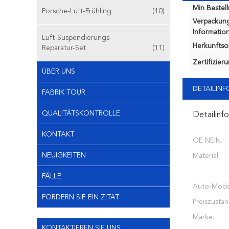
Min Bestel
Porsche-Luft-Frühling
(10)
Verpackun
Information
Luft-Suspendierungs-
Herkunftsor
Reparatur-Set
(11)
Zertifizier
ÜBER UNS
DETAILIN
FABRIK TOUR
QUALITÄTSKONTROLLE
Detailinf
KONTAKT
OE NEIN.:
NEUIGKEITEN
Material:
FÄLLE
Auto-Model
FORDERN SIE EIN ZITAT
Preiszustan
Marke:
KONTAKTIEREN SIE UNS