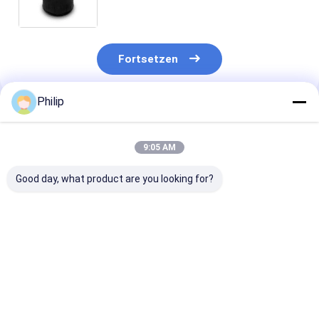
Auflieger/W01-358-9223 für Luft-
Frühling Hendrickson 48195-2
Fortsetzen
Philip
Empfohlene Produkte
9:05 AM
Good day, what product are you looking for?
LKW-LUFTFEDER
LKW-Luftfeder für
LKW-LUFTFED
AIRTECH 135182
V.I. 5.001.832.067
FÜR V.I
AIRTECH 34915-01 C
Contitech 4912NP08
5.010.294.307
BLACKTECH
Goodyear 1R13-713
GRANNING 15
RML75026C6 GART
CF Gomma 1T19E-4
Contitech 49
Bestpreis
Bestpreis
Bestprei
294.1.530 GART REF
durch VKNTECH
Firestone W0