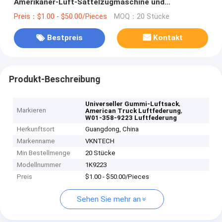
Amerikaner-Luft-Sattelzugmaschine und
Auflieger/W01-358-9223 für Luft-Frühling
Preis：$1.00 - $50.00/Pieces
MOQ：20 Stücke
Hendrickson 48195-2
Bestpreis
Kontakt
Produkt-Beschreibung
,
Universeller Gummi-Luftsack
Markieren
,
American Truck Luftfederung
W01-358-9223 Luftfederung
Herkunftsort
Guangdong, China
Markenname
VKNTECH
Min Bestellmenge
20 Stücke
Modellnummer
1K9223
Preis
$1.00 - $50.00/Pieces
Sehen Sie mehr an