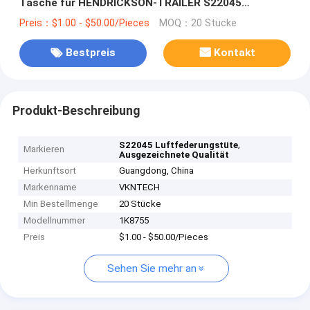
Tasche für HENDRICKSON-TRAILER S22045
(HK190T) Luft-Frühling Firestone-W01-358-8755
Preis：$1.00 - $50.00/Pieces
MOQ：20 Stücke
Bestpreis
Kontakt
Produkt-Beschreibung
,
S22045 Luftfederungstüte
Markieren
Ausgezeichnete Qualität
Herkunftsort
Guangdong, China
Markenname
VKNTECH
Min Bestellmenge
20 Stücke
Modellnummer
1K8755
Preis
$1.00 - $50.00/Pieces
Sehen Sie mehr an