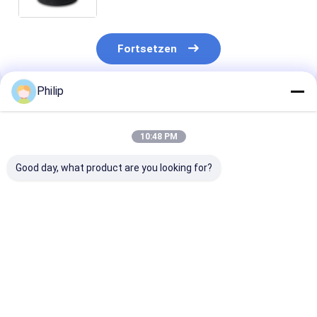
W01-358-8755
Fortsetzen
Philip
Empfohlene Produkte
10:48 PM
Good day, what product are you looking for?
LKW-LUFTFEDER
LKW-Luftfeder für
LKW-LUFTFED
AIRTECH 135182
V.I. 5.001.832.067
FÜR V.I
AIRTECH 34915-01 C
Contitech 4912NP08
5.010.294.307
BLACKTECH
Goodyear 1R13-713
GRANNING 15
RML75026C6 GART
CF Gomma 1T19E-4
Contitech 49
Bestpreis
Bestpreis
Bestprei
294.1.530 GART REF
durch VKNTECH
Firestone W0
C294/C NEOTEC ABM
1K4912-S ohne
8786 1T19L-1