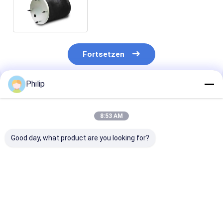
Luftbrücke 1R14-061 1R14-705
Fortsetzen
Philip
Empfohlene Produkte
8:53 AM
Good day, what product are you looking for?
LKW-LUFTFEDER
LKW-Luftfeder für
LKW-LUFTFED
AIRTECH 135182
V.I. 5.001.832.067
FÜR V.I
AIRTECH 34915-01 C
Contitech 4912NP08
5.010.294.307
BLACKTECH
Goodyear 1R13-713
GRANNING 15