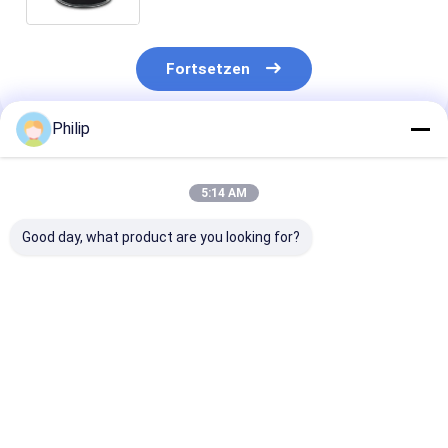
Spring
Fortsetzen
Philip
Empfohlene Produkte
5:14 AM
Good day, what product are you looking for?
LKW-LUFTFEDER
LKW-Luftfeder für
LKW-LUFTFED
AIRTECH 135182
V.I. 5.001.832.067
FÜR V.I
AIRTECH 34915-01 C
Contitech 4912NP08
5.010.294.307
BLACKTECH
Goodyear 1R13-713
GRANNING 15
RML75026C6 GART
CF Gomma 1T19E-4
Contitech 49
Bestpreis
Bestpreis
Bestprei
294.1.530 GART REF
durch VKNTECH
Firestone W0
C294/C NEOTEC ABM
1K4912-S ohne
8786 1T19L-1