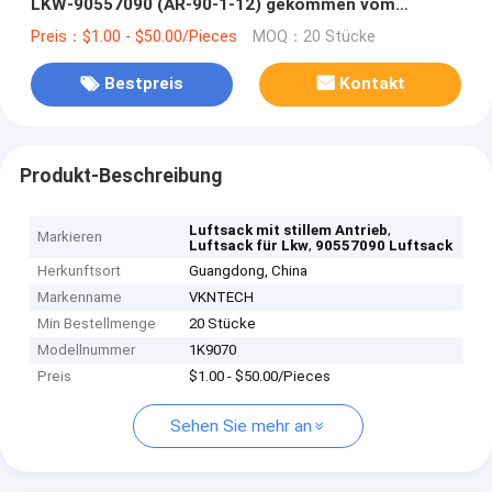
LKW-90557090 (AR-90-1-12) gekommen vom
Qualitäts-Hersteller Of Air Spring
Preis：$1.00 - $50.00/Pieces
MOQ：20 Stücke
Bestpreis
Kontakt
Produkt-Beschreibung
,
Luftsack mit stillem Antrieb
Markieren
,
Luftsack für Lkw
90557090 Luftsack
Herkunftsort
Guangdong, China
Markenname
VKNTECH
Min Bestellmenge
20 Stücke
Modellnummer
1K9070
Preis
$1.00 - $50.00/Pieces
Sehen Sie mehr an