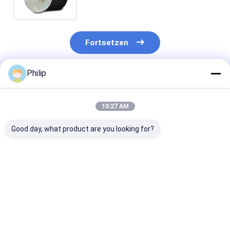
Ersatzteile Luftsäcke 1379392
Fortsetzen
Philip
Empfohlene Produkte
10:27 AM
Good day, what product are you looking for?
LKW-LUFTFEDER
LKW-Luftfeder für
LKW-LUFTFED
AIRTECH 135182
V.I. 5.001.832.067
FÜR V.I
AIRTECH 34915-01 C
Contitech 4912NP08
5.010.294.307
BLACKTECH
Goodyear 1R13-713
GRANNING 15
RML75026C6 GART
CF Gomma 1T19E-4
Contitech 49
Bestpreis
Bestpreis
Bestprei
294.1.530 GART REF
durch VKNTECH
Firestone W0