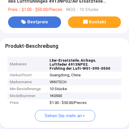
des Luftfrühlinges 4913NP02/Air Ersatzteile
Luftsäcke 1379392
Preis：$1.00 - $50.00/Pieces
MOQ：10 Stücke
Bestpreis
Kontakt
Produkt-Beschreibung
,
,
Lkw-Ersatzteile
Airbags
Markieren
,
Luftfeder 4913NP02
Frühling der Luft-W01-095-0500
Herkunftsort
Guangdong, China
Markenname
VKNTECH
Min Bestellmenge
10 Stücke
Modellnummer
1K0500
Preis
$1.00 - $50.00/Pieces
Sehen Sie mehr an