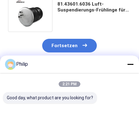
81.43601.6036 Luft-
Suspendierungs-Frühlinge für
MANN TGA 2 Port-4882N1P05
Contitech
Fortsetzen
Philip
Empfohlene Produkte
2:21 PM
Good day, what product are you looking for?
LKW-LUFTFEDER
LKW-Luftfeder für
LKW-LUFTFED
AIRTECH 135182
V.I. 5.001.832.067
FÜR V.I