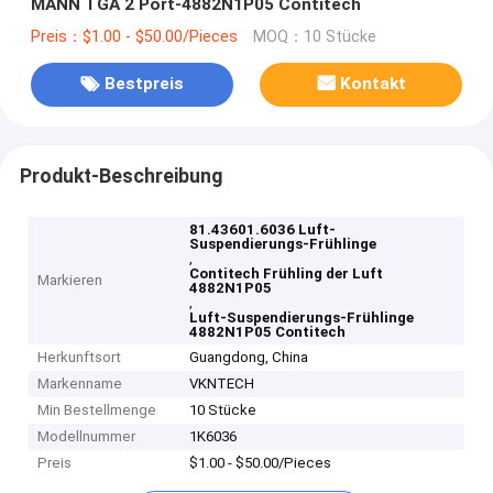
MANN TGA 2 Port-4882N1P05 Contitech
Preis：$1.00 - $50.00/Pieces
MOQ：10 Stücke
Bestpreis
Kontakt
Produkt-Beschreibung
81.43601.6036 Luft-
Suspendierungs-Frühlinge
,
Contitech Frühling der Luft
Markieren
4882N1P05
,
Luft-Suspendierungs-Frühlinge
4882N1P05 Contitech
Herkunftsort
Guangdong, China
Markenname
VKNTECH
Min Bestellmenge
10 Stücke
Modellnummer
1K6036
Preis
$1.00 - $50.00/Pieces