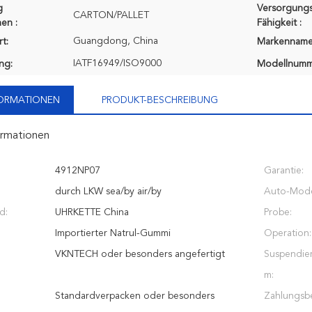
g
Versorgungs
CARTON/PALLET
en :
Fähigkeit :
Guangdong, China
t:
Markenname
IATF16949/ISO9000
ung:
Modellnumm
FORMATIONEN
PRODUKT-BESCHREIBUNG
ormationen
4912NP07
Garantie:
durch LKW sea/by air/by
Auto-Mode
d:
UHRKETTE China
Probe:
Importierter Natrul-Gummi
Operation:
VKNTECH oder besonders angefertigt
Suspendie
m:
Standardverpacken oder besonders
Zahlungsb