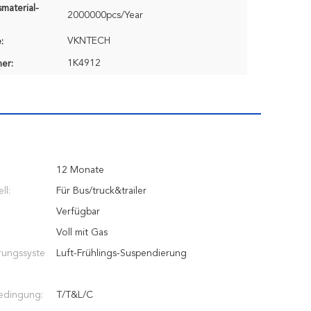
material-
2000000pcs/Year
VKNTECH
:
1K4912
er:
12 Monate
ll:
Für Bus/truck&trailer
Verfügbar
Voll mit Gas
rungssyste
Luft-Frühlings-Suspendierung
edingung:
T/T&L/C