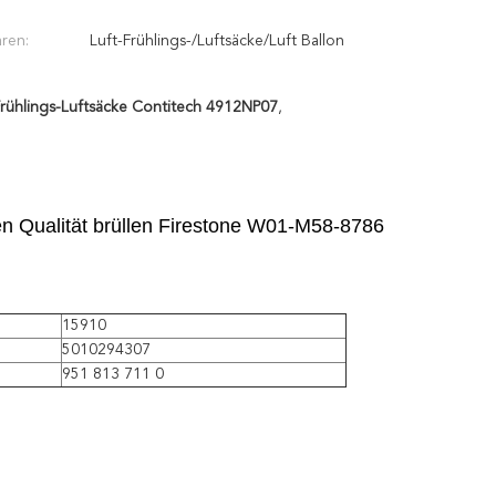
ren:
Luft-Frühlings-/Luftsäcke/Luft Ballon
Frühlings-Luftsäcke Contitech 4912NP07
,
n Qualität brüllen Firestone W01-M58-8786
15910
5010294307
951 813 711 0