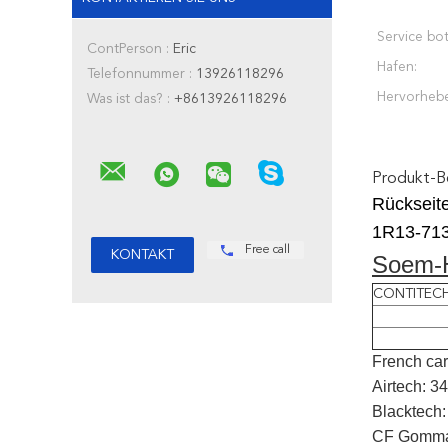
Service bot
ContPerson :
Eric
Hafen:
Telefonnummer :
13926118296
Hervorheb
Was ist das? :
+8613926118296
Produkt-B
Rückseit
1R13-713
Free call
Soem-H
CONTITEC
French ca
Airtech: 
Blacktec
CF Gomma