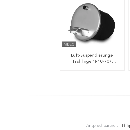
Naturkautschuk-Airbag-
Luft-Suspendierungs-
Frühlinge 1R10-707
Suspendierung
TRL220SCN NISSAN G13
CONTITECH 6607MP01
mit Klammer Vkntech
1076418 VKNTECH
1K6418
1K6832
Ansprechpartner:
Phili