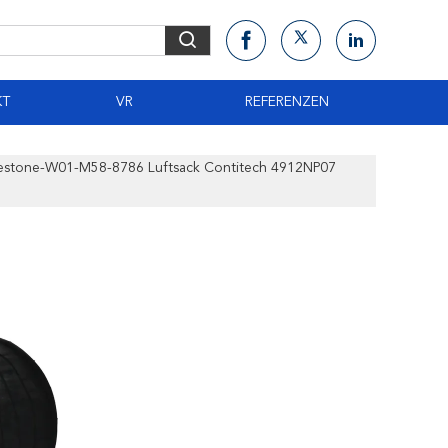
KT
VR
REFERENZEN
irestone-W01-M58-8786 Luftsack Contitech 4912NP07