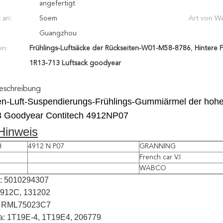
angefertigt
 an:
Soem
Art von Wa
Guangzhou
en:
Frühlings-Luftsäcke der Rückseiten-W01-M58-8786
,
Hintere 
1R13-713 Luftsack goodyear
eschreibung
en-Luft-Suspendierungs-Frühlings-Gummiärmel der hohe
 Goodyear Contitech 4912NP07
inweis
H
4912 N P07
GRANNING
French car V.I
WABCO
r: 5010294307
34912C, 131202
h: RML75023C7
: 1T19E-4, 1T19E4, 206779