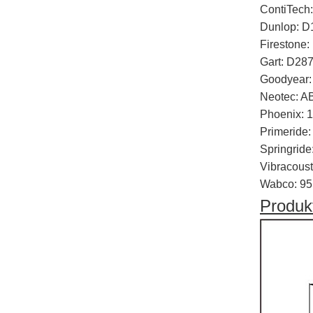
ContiTech
Dunlop: 
Firestone
Gart: D287
Goodyear:
Neotec: 
Phoenix: 
Primeride
Springrid
Vibracous
Wabco: 9
Produk