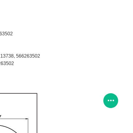
263502
1R13738, 566263502
6263502