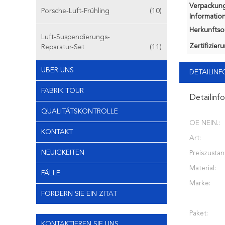
Verpackun
Porsche-Luft-Frühling
(10)
Information
Herkunftsor
Luft-Suspendierungs-
Zertifizier
Reparatur-Set
(11)
ÜBER UNS
DETAILIN
FABRIK TOUR
Detailinf
QUALITÄTSKONTROLLE
OE NEIN.:
KONTAKT
Art:
NEUIGKEITEN
Preiszustan
Material:
FÄLLE
Marke:
FORDERN SIE EIN ZITAT
Paket:
KONTAKTIEREN SIE UNS