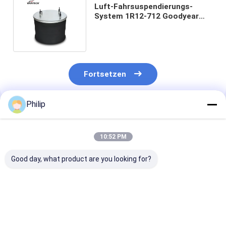
Luft-Fahrsuspendierungs-
System 1R12-712 Goodyear
W01-M58-8722 836MK1
Contitech
Fortsetzen
Philip
Empfohlene Produkte
10:52 PM
Good day, what product are you looking for?
LKW-LUFTFEDER
LKW-Luftfeder für
LKW-LUFTFED
AIRTECH 135182
V.I. 5.001.832.067
FÜR V.I