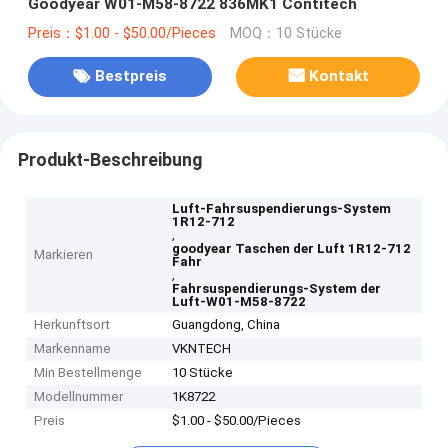
Goodyear W01-M58-8722 836MK1 Contitech
Preis：$1.00 - $50.00/Pieces
MOQ：10 Stücke
Bestpreis
Kontakt
Produkt-Beschreibung
Luft-Fahrsuspendierungs-System
1R12-712
,
goodyear Taschen der Luft 1R12-712
Markieren
Fahr
,
Fahrsuspendierungs-System der
Luft-W01-M58-8722
Herkunftsort
Guangdong, China
Markenname
VKNTECH
Min Bestellmenge
10 Stücke
Modellnummer
1K8722
Preis
$1.00 - $50.00/Pieces