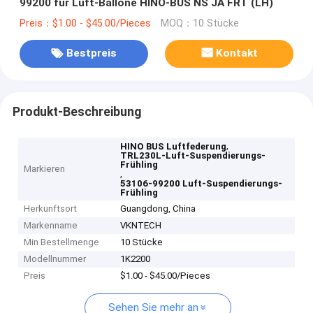
99200 für Luft-Ballone HINO-BUS NS JA FRT (LH)
Preis：$1.00 - $45.00/Pieces
MOQ：10 Stücke
Bestpreis
Kontakt
Produkt-Beschreibung
,
HINO BUS Luftfederung
TRL230L-Luft-Suspendierungs-
Frühling
Markieren
,
53106-99200 Luft-Suspendierungs-
Frühling
Herkunftsort
Guangdong, China
Markenname
VKNTECH
Min Bestellmenge
10 Stücke
Modellnummer
1K2200
Preis
$1.00 - $45.00/Pieces
Sehen Sie mehr an