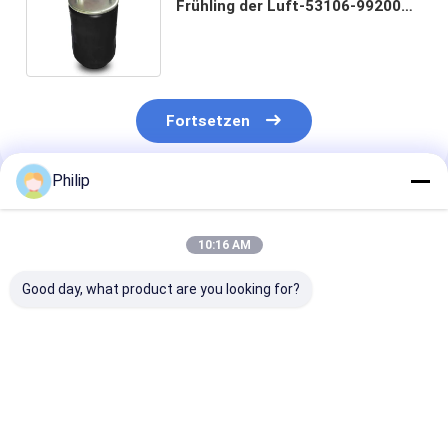
Frühling der Luft-53106-99200
für Luft-Ballone HINO-BUS NS JA
FRT (LH)
Fortsetzen
Philip
Empfohlene Produkte
10:16 AM
Good day, what product are you looking for?
LKW-LUFTFEDER
LKW-Luftfeder für
LKW-LUFTFED
AIRTECH 135182
V.I. 5.001.832.067
FÜR V.I
AIRTECH 34915-01 C
Contitech 4912NP08
5.010.294.307