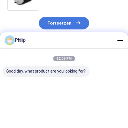
kundenspezifischen Gummibrüllen
sie 4560 Luftsäcke N P02
Fortsetzen
Philip
Empfohlene Produkte
12:09 PM
Good day, what product are you looking for?
LKW-LUFTFEDER
LKW-Luftfeder für
LKW-LUFTFED
AIRTECH 135182
V.I. 5.001.832.067
FÜR V.I
AIRTECH 34915-01 C
Contitech 4912NP08
5.010.294.307
BLACKTECH
Goodyear 1R13-713
GRANNING 15
RML75026C6 GART
CF Gomma 1T19E-4
Contitech 49
Bestpreis
Bestpreis
Bestprei
294.1.530 GART REF
durch VKNTECH
Firestone W0