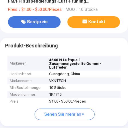
FM/FH suspendierungs-Luft-Frühling
kundenspezifischen Gummibrüllen sie 4560
Preis：$1.00 - $50.00/Pieces
MOQ：10 Stücke
Luftsäcke N P02
Bestpreis
Kontakt
Produkt-Beschreibung
,
4560 N Luftquell
Markieren
Zusammengestellte Gummi-
Luftfeder
Herkunftsort
Guangdong, China
Markenname
VKNTECH
Min Bestellmenge
10 Stücke
Modellnummer
1K4745
Preis
$1.00 - $50.00/Pieces
Sehen Sie mehr an