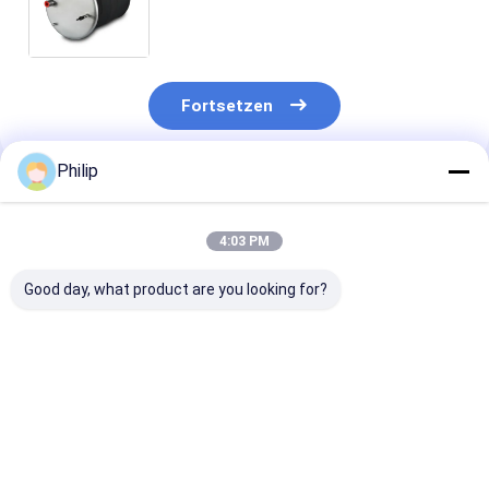
Qualität brüllen 22058741 V O L
Luft-Frühling V O LKW-4570NP02
Contitech
Fortsetzen
Philip
Empfohlene Produkte
4:03 PM
Good day, what product are you looking for?
LKW-LUFTFEDER
LKW-Luftfeder für
LKW-LUFTFED
AIRTECH 135182
V.I. 5.001.832.067
FÜR V.I
AIRTECH 34915-01 C
Contitech 4912NP08
5.010.294.307
BLACKTECH
Goodyear 1R13-713
GRANNING 15
RML75026C6 GART
CF Gomma 1T19E-4
Contitech 49
Bestpreis
Bestpreis
Bestprei