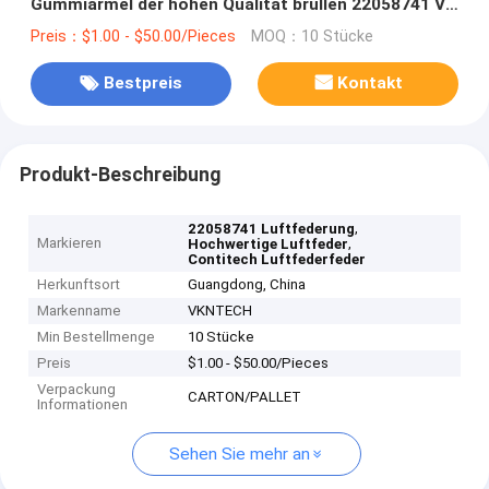
Gummiärmel der hohen Qualität brüllen 22058741 V
O L Luft-Frühling V O LKW-4570NP02 Contitech
Preis：$1.00 - $50.00/Pieces
MOQ：10 Stücke
Bestpreis
Kontakt
Produkt-Beschreibung
,
22058741 Luftfederung
Markieren
,
Hochwertige Luftfeder
Contitech Luftfederfeder
Herkunftsort
Guangdong, China
Markenname
VKNTECH
Min Bestellmenge
10 Stücke
Preis
$1.00 - $50.00/Pieces
Verpackung
CARTON/PALLET
Informationen
Sehen Sie mehr an