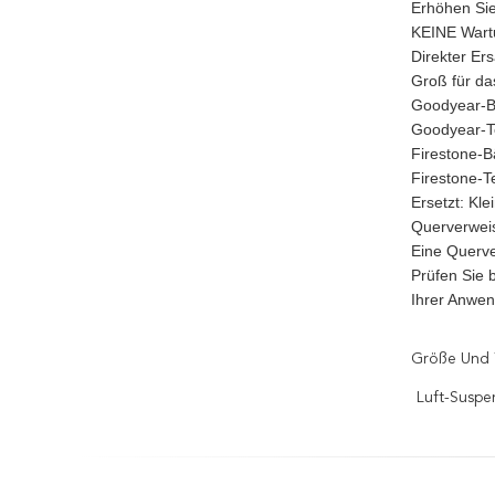
Erhöhen Si
KEINE Wartu
Direkter Er
Groß für da
Goodyear-B
Goodyear-T
Firestone-
Firestone-
Ersetzt: Kle
Querverwei
Eine Querve
Prüfen Sie 
Ihrer Anwe
Größe Und 
Luft-Suspe