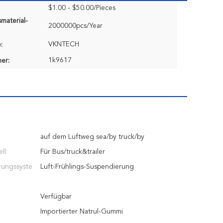
$1.00 - $50.00/Pieces
material-
2000000pcs/Year
VKNTECH
:
1k9617
er:
auf dem Luftweg sea/by truck/by
ll:
Für Bus/truck&trailer
rungssyste
Luft-Frühlings-Suspendierung
Verfügbar
Importierter Natrul-Gummi