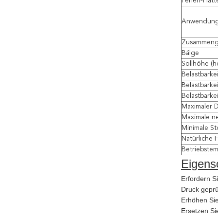
Perlen-Plat
Anwendun
Zusammenge
Bälge
Sollhöhe (he
Belastbarkei
Belastbarkei
Belastbarkei
Maximaler 
Maximale n
Minimale St
Natürliche 
Betriebstem
Eigens
Erfordern S
Druck geprü
Erhöhen Sie
Ersetzen Si