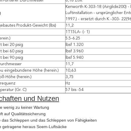
ten-unterer Durchmesser
8,18 Zoll.
Kenworth K-303-18 (Airglide200) - 
g
Luftinstallation - ursprünglicher En
1997.) - ersetzt durch K -303- 22(9
bautes Produkt-Gewicht (lbs)
11,2
1T15LA- (- 1)
rein.)
5.5-6.25
t bei 20 psig
lbsf 1.320
t bei 60 psig
lbsf 3.960
t bei 90 psig
lbsf 5.940
Durchmesser
11,7
eu eingebundene Höhe (herein.)
10,63
oß-Höhe (herein.)
3,75
Frequenz
Hz
peratur (Gr. C)
57 bis -54
chaften und Nutzen
ie wenig zu keiner Wartung
ft auf Qualitätssicherung
 das Schleppen und das Schleppen von Fähigkeiten
e getragene heraus Soem-Luftsäcke