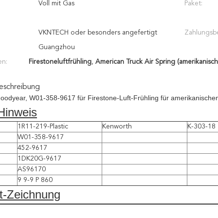
Voll mit Gas
Paket:
VKNTECH oder besonders angefertigt
Zahlungsb
Guangzhou
en:
Firestoneluftfrühling
,
American Truck Air Spring (amerikanisc
eschreibung
odyear, W01-358-9617 für Firestone-Luft-Frühling für amerikanischen
inweis
1R11-219-Plastic
Kenworth
K-303-18
W01-358-9617
452-9617
1DK20G-9617
AS96170
9 9-9 P 860
t-Zeichnung