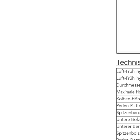
Techni
Luft-Frühli
Luft-Frühlin
Durchmesse
Maximale H
Kolben-Hö
Perlen-Plat
Spitzenber
Untere Bolz
Unterer Be
Spitzenbolz