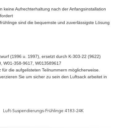
n keine Aufrechterhaltung nach der Anfangsinstallation
fordert
rühlinge sind die bequemste und zuverlässigste Lösung
ntwurf (1996 u. 1997), ersetzt durch K-303-22 (9622)
860, W01-358-9617, W013589617
z für die aufgelisteten Teilnummern möglicherweise.
rzieren Sie um sicher zu sein den Luftsack arbeitet in
Luft-Suspendierungs-Frühlinge 4183-24K