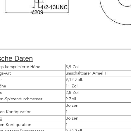
sche Daten
ngs-komprimierte Höhe
3,9 Zoll.
gs-Art
umschaltbarer Ärmel 1T
r
9,12 Zoll.
öhe
11 Zoll.
he
2,8 Zoll.
ten-Spitzendurchmesser
9 Zoll.
g
Bolzen
en-Konfiguration
1
rg
Bolzen
en-Konfiguration
1