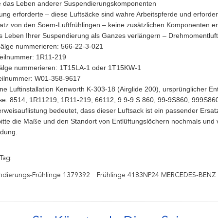
e das Leben anderer Suspendierungskomponenten
ng erforderte – diese Luftsäcke sind wahre Arbeitspferde und erforder
satz von den Soem-Luftfrühlingen – keine zusätzlichen Komponenten er
s Leben Ihrer Suspendierung als Ganzes verlängern – Drehmomentluftf
älge nummerieren: 566-22-3-021
eilnummer: 1R11-219
Bälge nummerieren: 1T15LA-1 oder 1T15KW-1
Teilnummer: W01-358-9617
ine Luftinstallation Kenworth K-303-18 (Airglide 200), ursprünglicher E
se: 8514, 1R11219, 1R11-219, 66112, 9 9-9 S 860, 99-9S860, 999S
rweisauflistung bedeutet, dass dieser Luftsack ist ein passender Ersat
bitte die Maße und den Standort von Entlüftungslöchern nochmals und ve
ndung.
Tag:
ndierungs-Frühlinge 1379392
Frühlinge 4183NP24 MERCEDES-BENZ