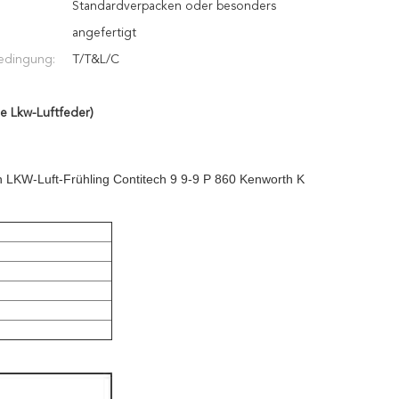
Standardverpacken oder besonders
angefertigt
edingung:
T/T&L/C
he Lkw-Luftfeder)
 LKW-Luft-Frühling Contitech 9 9-9 P 860 Kenworth K