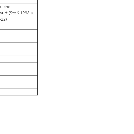
kleine
twurf (Stoß 1996 u.
622)