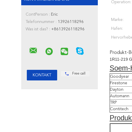
Operation:
ContPerson :
Eric
Marke:
Telefonnummer :
13926118296
Hafen:
Was ist das? :
+8613926118296
Hervorheb
Produkt-B
1R11-219 Go
Soem-H
Free call
Goodyear
Firestone
Dayton
Automann
TRP
Contitech
Produk