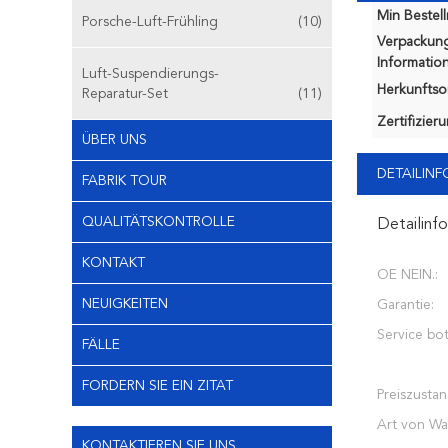
Min Bestel
Porsche-Luft-Frühling
(10)
Verpackun
Information
Luft-Suspendierungs-
Herkunftsor
Reparatur-Set
(11)
Zertifizier
ÜBER UNS
DETAILIN
FABRIK TOUR
QUALITÄTSKONTROLLE
Detailinf
KONTAKT
OE NEIN.:
NEUIGKEITEN
Garantie:
Service bot
FÄLLE
FORDERN SIE EIN ZITAT
Preiszustan
Art von Wa
KONTAKTIEREN SIE UNS