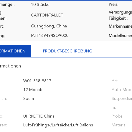
lmenge :
10 Stücke
Preis :
g
Versorgungs
CARTON/PALLET
en :
Fähigkeit :
Guangdong, China
t:
Markenname
IATF16949/ISO9000
ung:
Modellnumm
FORMATIONEN
PRODUKT-BESCHREIBUNG
ormationen
W01-358-9617
Art:
12 Monate
Auto-Mode
 an:
Soem
Suspendie
m:
d:
UHRKETTE China
Probe:
ren:
Luft-Frühlings-/Luftsäcke/Luft Ballons
Material: